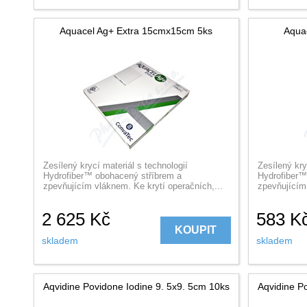
Aquacel Ag+ Extra 15cmx15cm 5ks
Aqua
Zesílený krycí materiál s technologií
Zesílený kry
Hydrofiber™ obohacený stříbrem a
Hydrofiber™
zpevňujícím vláknem. Ke krytí operačních,...
zpevňujícím 
2 625
Kč
583
K
KOUPIT
skladem
skladem
Aqvidine Povidone Iodine 9. 5x9. 5cm 10ks
Aqvidine P