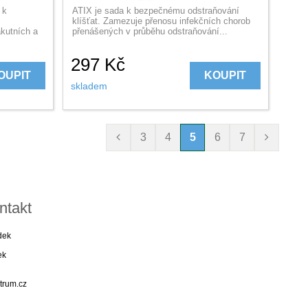
 k
ATIX je sada k bezpečnému odstraňování
klíšťat. Zamezuje přenosu infekčních chorob
akutních a
přenášených v průběhu odstraňování...
297
Kč
OUPIT
KOUPIT
skladem
3
4
5
6
7
ntakt
dek
ek
trum.cz