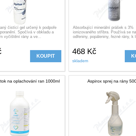
aný čistící gel určený k podpoře
Absorbující minerální prášek s 3%
 poranění. Spočívá v obkladu a
ionizovaného stříbra. Používá se na
 vyčištění rány a ve...
odřeniny, popáleniny, řezné rány, k l
č
468
Kč
KOUPIT
K
skladem
ztok na oplachování ran 1000ml
Aspirox sprej na rány 50