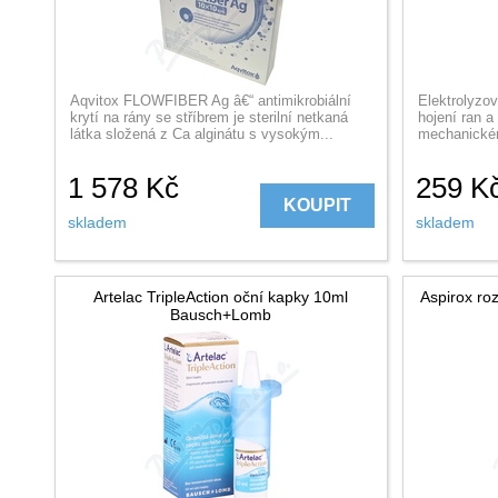
Aqvitox FLOWFIBER Ag â€“ antimikrobiální
Elektrolyzov
krytí na rány se stříbrem je sterilní netkaná
hojení ran a
látka složená z Ca alginátu s vysokým...
mechanickém
1 578
Kč
259
K
KOUPIT
skladem
skladem
Artelac TripleAction oční kapky 10ml
Aspirox ro
Bausch+Lomb