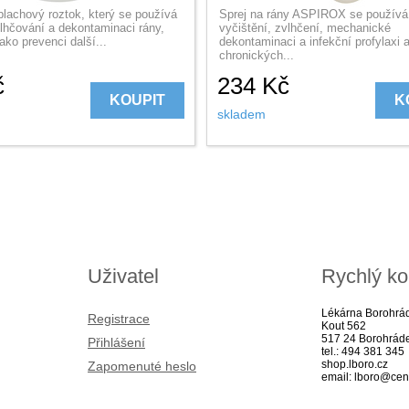
plachový roztok, který se používá
Sprej na rány ASPIROX se používá
vlhčování a dekontaminaci rány,
vyčištění, zvlhčení, mechanické
jako prevenci další...
dekontaminaci a infekční profylaxi 
chronických...
č
234
Kč
KOUPIT
K
skladem
Uživatel
Rychlý ko
Lékárna Borohrá
Registrace
Kout 562
517 24 Borohrád
Přihlášení
tel.: 494 381 345
shop.lboro.cz
Zapomenuté heslo
email: lboro@cen