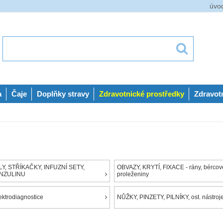
úvo
a
Čaje
Doplňky stravy
Zdravotnické prostředky
Zdravot
Y, STŘÍKAČKY, INFUZNÍ SETY,
OBVAZY, KRYTÍ, FIXACE - rány, bércové
INZULINU
proleženiny
ektrodiagnostice
NŮŽKY, PINZETY, PILNÍKY, ost. nástroj