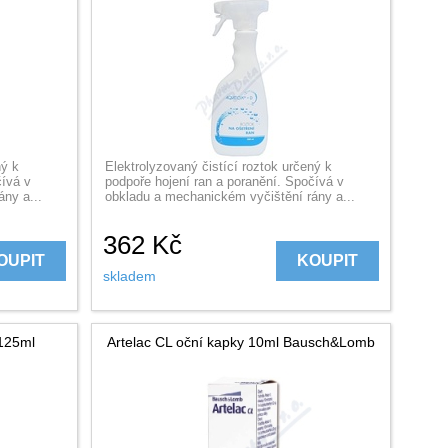
ný k
Elektrolyzovaný čistící roztok určený k
čívá v
podpoře hojení ran a poranění. Spočívá v
ny a...
obkladu a mechanickém vyčištění rány a...
362
Kč
OUPIT
KOUPIT
skladem
 125ml
Artelac CL oční kapky 10ml Bausch&Lomb