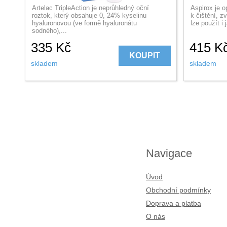
Artelac TripleAction je neprůhledný oční
Aspirox je o
roztok, který obsahuje 0, 24% kyselinu
k čištění, z
hyaluronovou (ve formě hyaluronátu
lze použít i 
sodného),...
335
Kč
415
K
KOUPIT
skladem
skladem
Navigace
Úvod
Obchodní podmínky
Doprava a platba
O nás