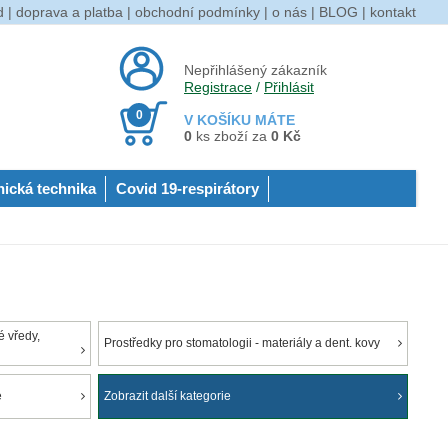
d
|
doprava a platba
|
obchodní podmínky
|
o nás
|
BLOG
|
kontakt
Nepřihlášený zákazník
Registrace
/
Přihlásit
0
V KOŠÍKU MÁTE
0
ks zboží za
0 Kč
nická technika
Covid 19-respirátory
 vředy,
Prostředky pro stomatologii - materiály a dent. kovy
e
Zobrazit další kategorie