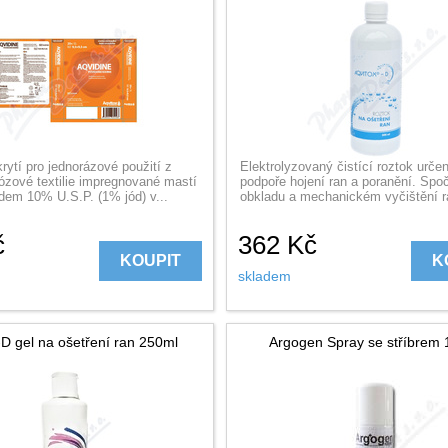
krytí pro jednorázové použití z
Elektrolyzovaný čistící roztok urče
ózové textilie impregnované mastí
podpoře hojení ran a poranění. Spo
dem 10% U.S.P. (1% jód) v...
obkladu a mechanickém vyčištění rá
č
362
Kč
KOUPIT
K
skladem
-D gel na ošetření ran 250ml
Argogen Spray se stříbrem