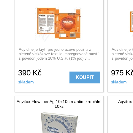
Aqvidine je krytí pro jednorázové použití z
Aqvidine je 
pletené viskózové textilie impregnované mastí
pletené visk
s povidon jódem 10% U.S.P. (1% jód) v...
s povidon jó
390
Kč
975
K
KOUPIT
skladem
skladem
Aqvitox Flowfiber Ag 10x10cm antimikrobiální
Aqvitox
10ks