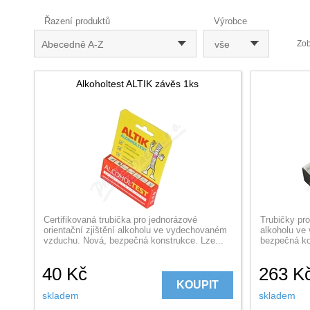
Řazení produktů
Výrobce
Abecedně A-Z
vše
Zob
Alkoholtest ALTIK závěs 1ks
Certifikovaná trubička pro jednorázové
Trubičky pro
orientační zjištění alkoholu ve vydechovaném
alkoholu ve
vzduchu. Nová, bezpečná konstrukce. Lze...
bezpečná kon
40
Kč
263
K
KOUPIT
skladem
skladem