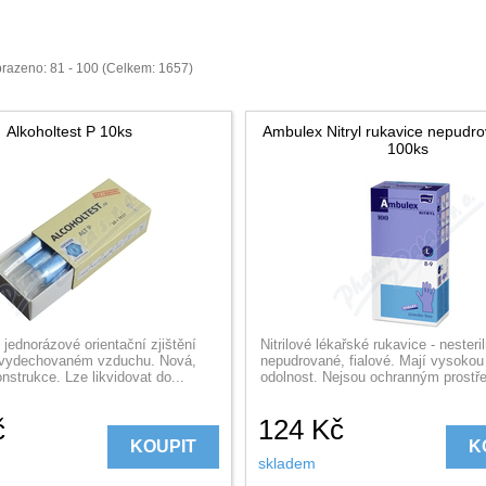
razeno: 81 - 100 (Celkem: 1657)
Alkoholtest P 10ks
Ambulex Nitryl rukavice nepudrov
100ks
 jednorázové orientační zjištění
Nitrilové lékařské rukavice - nesteril
 vydechovaném vzduchu. Nová,
nepudrované, fialové. Mají vysokou
strukce. Lze likvidovat do...
odolnost. Nejsou ochranným prostř
č
124
Kč
KOUPIT
K
skladem