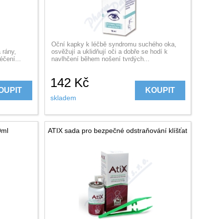
Oční kapky k léčbě syndromu suchého oka,
 rány,
osvěžují a uklidňují oči a dobře se hodí k
éčení...
navlhčení během nošení tvrdých...
142
Kč
OUPIT
KOUPIT
skladem
0ml
ATIX sada pro bezpečné odstraňování klíšťat