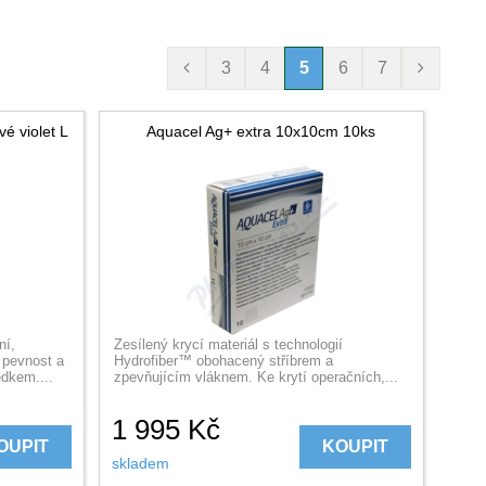
3
4
5
6
7
é violet L
Aquacel Ag+ extra 10x10cm 10ks
ní,
Zesílený krycí materiál s technologií
 pevnost a
Hydrofiber™ obohacený stříbrem a
edkem....
zpevňujícím vláknem. Ke krytí operačních,...
1 995
Kč
OUPIT
KOUPIT
skladem