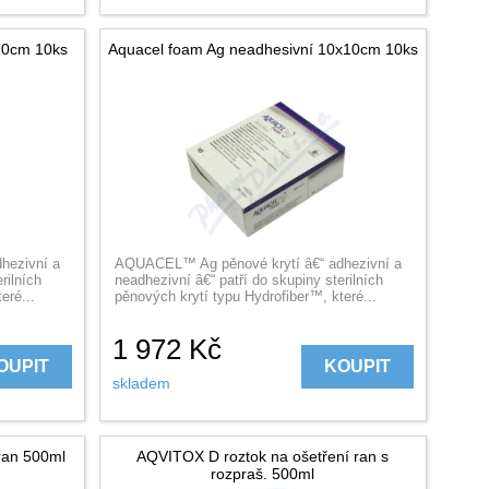
10cm 10ks
Aquacel foam Ag neadhesivní 10x10cm 10ks
hezivní a
AQUACEL™ Ag pěnové krytí â€“ adhezivní a
rilních
neadhezivní â€“ patří do skupiny sterilních
eré...
pěnových krytí typu Hydrofiber™, které...
1 972
Kč
OUPIT
KOUPIT
skladem
ran 500ml
AQVITOX D roztok na ošetření ran s
rozpraš. 500ml