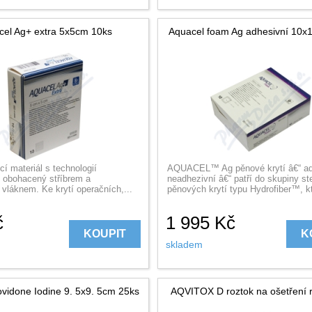
cel Ag+ extra 5x5cm 10ks
Aquacel foam Ag adhesivní 10x
cí materiál s technologií
AQUACEL™ Ag pěnové krytí â€“ ad
 obohacený stříbrem a
neadhezivní â€“ patří do skupiny ste
vláknem. Ke krytí operačních,...
pěnových krytí typu Hydrofiber™, kt
č
1 995
Kč
KOUPIT
K
skladem
ovidone Iodine 9. 5x9. 5cm 25ks
AQVITOX D roztok na ošetření 