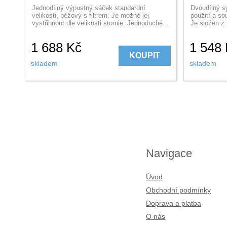
Jednodílný výpustný sáček standardní
Dvoudílný s
velikosti, béžový s filtrem. Je možné jej
použití a so
vystřihnout dle velikosti stomie. Jednoduché...
Je složen z 
1 688
Kč
1 548
KOUPIT
skladem
skladem
Navigace
Úvod
Obchodní podmínky
Doprava a platba
O nás