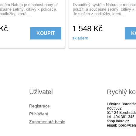
ystém Natura je mnohostranný při
Dvoudílný systém Natura je mnohos
učasně šetrný, citlivý k pokožce.
použití a současně šetrný, citlivý 
podložky, která...
Je složen z podložky, která...
Kč
1 548
Kč
KOUPIT
K
skladem
Uživatel
Rychlý ko
Lékárna Borohrá
Registrace
Kout 562
517 24 Borohrád
Přihlášení
tel.: 494 381 345
shop.lboro.cz
Zapomenuté heslo
email: lboro@cen