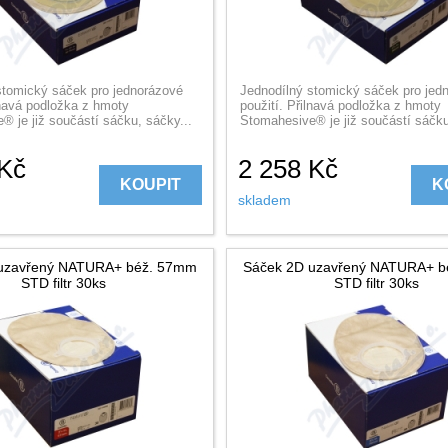
stomický sáček pro jednorázové
Jednodílný stomický sáček pro jed
lnavá podložka z hmoty
použití. Přilnavá podložka z hmoty
 je již součástí sáčku, sáčky...
Stomahesive® je již součástí sáčku
Kč
2 258
Kč
KOUPIT
K
skladem
uzavřený NATURA+ béž. 57mm
Sáček 2D uzavřený NATURA+ 
STD filtr 30ks
STD filtr 30ks