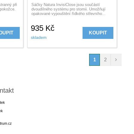
tranný při
Sáčky Natura InvisiClose jsou součástí
k pokožce.
dvoudílného systému pro stomii. Umožňují
opakované vypouštění řídkého střevního...
935
Kč
OUPIT
KOUPIT
skladem
1
2
ntakt
dek
ek
trum.cz