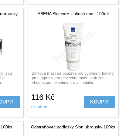
 ubrousky
ABENA Skincare zinková mast 100ml
ky jsou
Zinková mast se používá pro vytvoření bariéry
řuje
proti agresivním projevům moče a stolice,
ů.
vhodná pro inkontinentní a imobilní...
116
Kč
OUPIT
KOUPIT
skladem
 100ks
Odstraňovač podložky Sion ubrousky 100ks