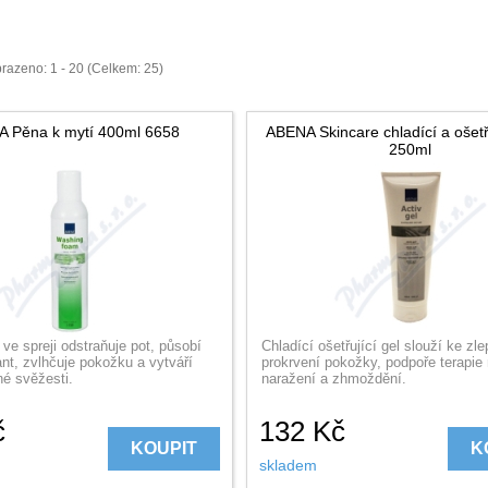
razeno: 1 - 20 (Celkem: 25)
 Pěna k mytí 400ml 6658
ABENA Skincare chladící a ošetř.
250ml
ve spreji odstraňuje pot, působí
Chladící ošetřující gel slouží ke zl
nt, zvlhčuje pokožku a vytváří
prokrvení pokožky, podpoře terapie 
né svěžesti.
naražení a zhmoždění.
č
132
Kč
KOUPIT
K
skladem