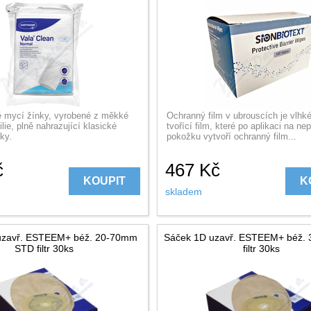
 mycí žínky, vyrobené z měkké
Ochranný film v ubrouscích je vlhké
ilie, plně nahrazující klasické
tvořící film, které po aplikaci na n
íky.
pokožku vytvoří ochranný film...
č
467
Kč
KOUPIT
K
skladem
uzavř. ESTEEM+ béž. 20-70mm
Sáček 1D uzavř. ESTEEM+ béž.
STD filtr 30ks
filtr 30ks