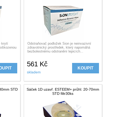
 krytí
Odstraňovač podložek Sion je neinvazivní
epoškozenou
zdravotnický prostředek, který napomáhá
bezbolestnému odstranění lepicích...
561
Kč
OUPIT
KOUPIT
skladem
 30mm STD
Sáček 1D uzavř. ESTEEM+ průhl. 20-70mm
STD filtr30ks