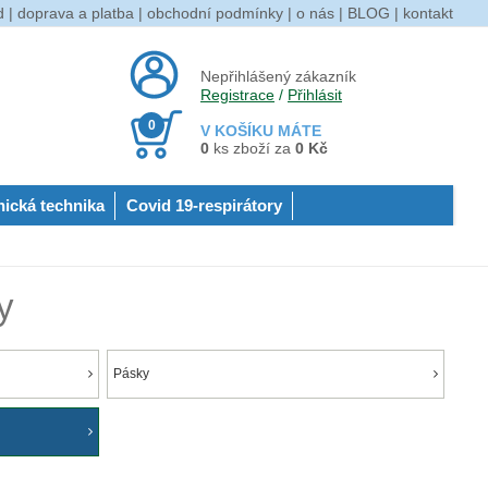
d
|
doprava a platba
|
obchodní podmínky
|
o nás
|
BLOG
|
kontakt
Nepřihlášený zákazník
Registrace
/
Přihlásit
0
V KOŠÍKU MÁTE
0
ks zboží za
0 Kč
nická technika
Covid 19-respirátory
y
Pásky