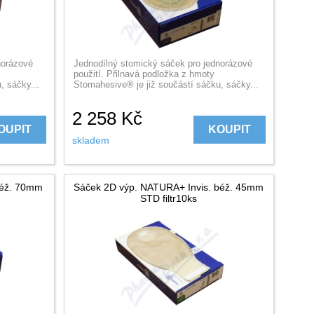
norázové
Jednodílný stomický sáček pro jednorázové
použití. Přilnavá podložka z hmoty
, sáčky...
Stomahesive® je již součástí sáčku, sáčky...
2 258
Kč
OUPIT
KOUPIT
skladem
béž. 70mm
Sáček 2D výp. NATURA+ Invis. béž. 45mm
STD filtr10ks