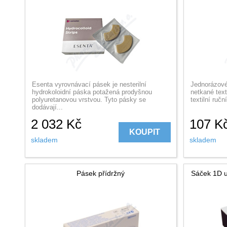
Esenta vyrovnávací pásek je nesterilní
Jednorázové
hydrokoloidní páska potažená prodyšnou
netkané text
polyuretanovou vrstvou. Tyto pásky se
textilní ručn
dodávají...
2 032
Kč
107
K
KOUPIT
skladem
skladem
Pásek přídržný
Sáček 1D 