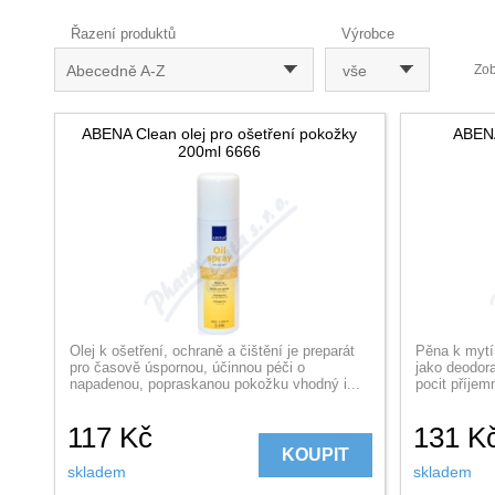
Řazení produktů
Výrobce
Abecedně A-Z
vše
Zob
ABENA Clean olej pro ošetření pokožky
ABENA
200ml 6666
Olej k ošetření, ochraně a čištění je preparát
Pěna k mytí 
pro časově úspornou, účinnou péči o
jako deodora
napadenou, popraskanou pokožku vhodný i...
pocit příjem
117
Kč
131
K
KOUPIT
skladem
skladem