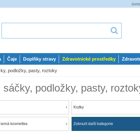
úvo
a
Čaje
Doplňky stravy
Zdravotnické prostředky
Zdravot
podložky, pasty, roztoky
ky, podložky, pasty, roztok
Krytky
ranná kosmetika
Zobrazit další kategorie