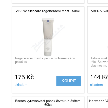
ABENA Skincare regenerační mast 150ml
ABENA Skin
Regenerační mast k péči o problematickou
Tělové mlék
pokožku.
tělo. Se zvl
vlastnostm, 
175
Kč
144
K
KOUPIT
skladem
skladem
Esenta vyrovnávací pásek čtvrtkruh 3x9cm
Hartmann Va
60ks