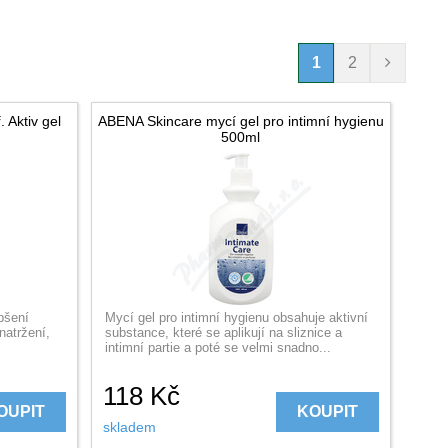
1
2
 Aktiv gel
ABENA Skincare mycí gel pro intimní hygienu
500ml
epšení
Mycí gel pro intimní hygienu obsahuje aktivní
natržení,
substance, které se aplikují na sliznice a
intimní partie a poté se velmi snadno...
118
Kč
OUPIT
KOUPIT
skladem