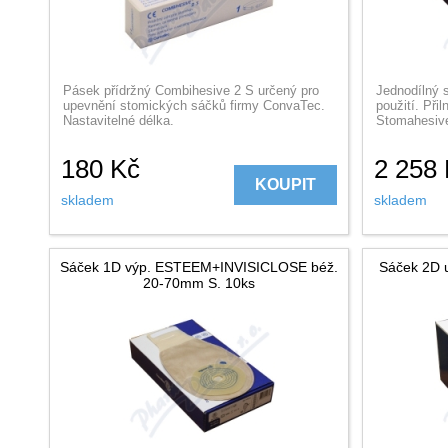
Pásek přídržný Combihesive 2 S určený pro
Jednodílný 
upevnění stomických sáčků firmy ConvaTec.
použití. Při
Nastavitelné délka.
Stomahesive®
180
Kč
2 258
KOUPIT
skladem
skladem
Sáček 1D výp. ESTEEM+INVISICLOSE béž.
Sáček 2D 
20-70mm S. 10ks