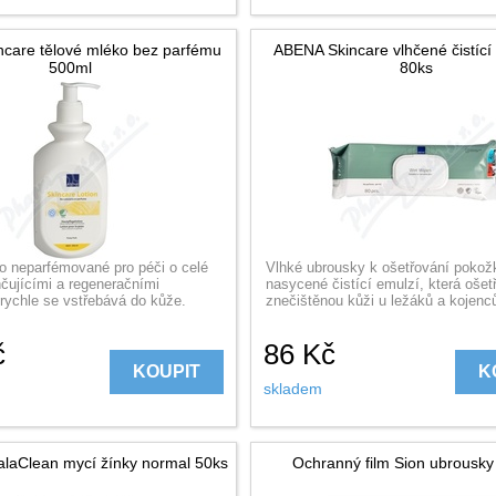
care tělové mléko bez parfému
ABENA Skincare vlhčené čistící
500ml
80ks
o neparfémované pro péči o celé
Vlhké ubrousky k ošetřování pokož
hčujícími a regeneračními
nasycené čistící emulzí, která ošet
rychle se vstřebává do kůže.
znečištěnou kůži u ležáků a kojenc
č
86
Kč
KOUPIT
K
skladem
laClean mycí žínky normal 50ks
Ochranný film Sion ubrousky