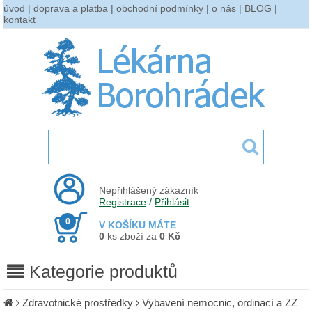
úvod
|
doprava a platba
|
obchodní podmínky
|
o nás
|
BLOG
|
kontakt
Nepřihlášený zákazník
Registrace
/
Přihlásit
0
V KOŠÍKU MÁTE
0
ks zboží za
0 Kč
Kategorie produktů
Zdravotnické prostředky
Vybavení nemocnic, ordinací a ZZ