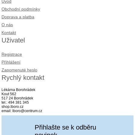
Úvod
Obchodní podmínky
Doprava a platba
O nás
Kontakt
Uživatel
Registrace
Přihlášení
Zapomenuté heslo
Rychlý kontakt
Lékárna Borohrádek
Kout 562
517 24 Borohrádek
tel.: 494 381 345
shop.lboro.cz
email: lboro@centrum.cz
Přihlašte se k odběru