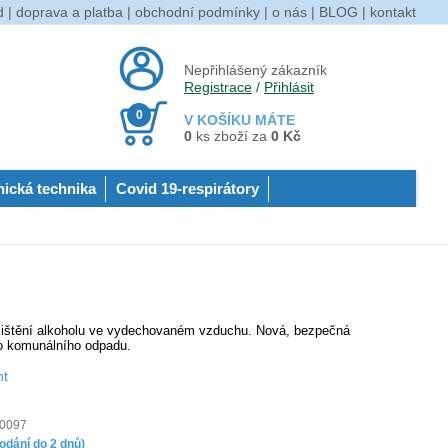
d
|
doprava a platba
|
obchodní podmínky
|
o nás
|
BLOG
|
kontakt
Nepřihlášený zákazník
Registrace
/
Přihlásit
0
V KOŠÍKU MÁTE
0
ks zboží za
0 Kč
nická technika
Covid 19-respirátory
 zjištění alkoholu ve vydechovaném vzduchu. Nová, bezpečná
ho komunálního odpadu.
nt
0097
odání do 2 dnů)