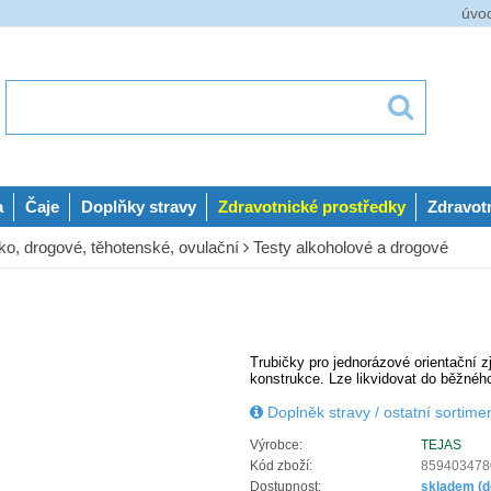
úvo
a
Čaje
Doplňky stravy
Zdravotnické prostředky
Zdravot
, drogové, těhotenské, ovulační
Testy alkoholové a drogové
Trubičky pro jednorázové orientační
konstrukce. Lze likvidovat do běžné
Doplněk stravy / ostatní sortime
Výrobce:
TEJAS
Kód zboží:
859403478
Dostupnost:
skladem (d