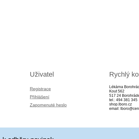
Uživatel
Rychlý ko
Lékárna Borohrá
Registrace
Kout 562
517 24 Borohrád
Přihlášení
tel.: 494 381 345
shop.lboro.cz
Zapomenuté heslo
email: lboro@cen