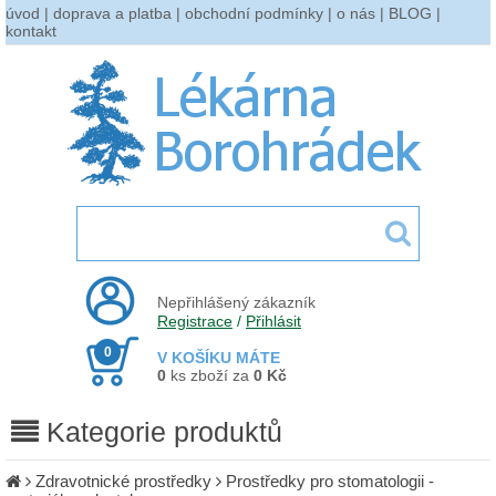
úvod
|
doprava a platba
|
obchodní podmínky
|
o nás
|
BLOG
|
kontakt
Nepřihlášený zákazník
Registrace
/
Přihlásit
0
V KOŠÍKU MÁTE
0
ks zboží za
0 Kč
Kategorie produktů
Zdravotnické prostředky
Prostředky pro stomatologii -