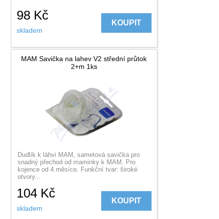
98
Kč
KOUPIT
skladem
MAM Savička na lahev V2 střední průtok
2+m 1ks
Dudlík k láhvi MAM, sametová savička pro
snadný přechod od maminky k MAM. Pro
kojence od 4.měsíce. Funkční tvar: široké
otvory...
104
Kč
KOUPIT
skladem