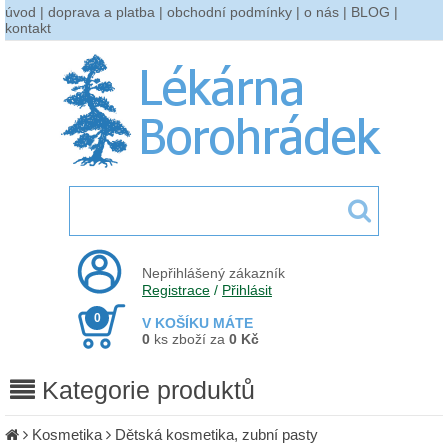
úvod
|
doprava a platba
|
obchodní podmínky
|
o nás
|
BLOG
|
kontakt
Nepřihlášený zákazník
Registrace
/
Přihlásit
0
V KOŠÍKU MÁTE
0
ks zboží za
0 Kč
Kategorie produktů
Kosmetika
Dětská kosmetika, zubní pasty