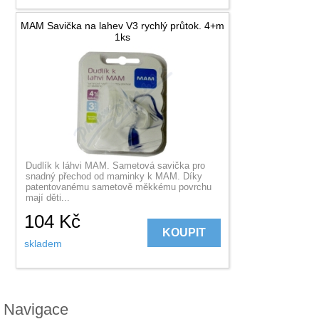
MAM Savička na lahev V3 rychlý průtok. 4+m
1ks
Dudlík k láhvi MAM. Sametová savička pro
snadný přechod od maminky k MAM. Díky
patentovanému sametově měkkému povrchu
mají děti...
104
Kč
KOUPIT
skladem
Navigace