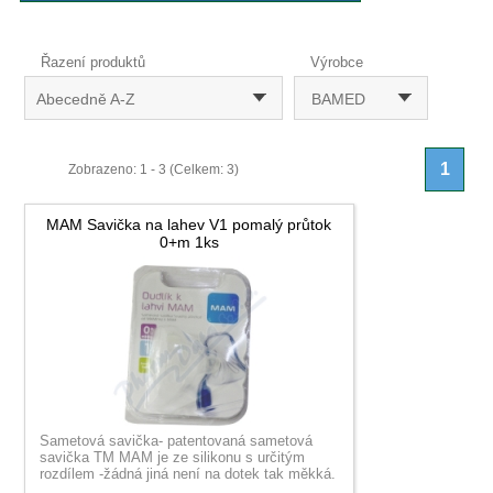
Řazení produktů
Výrobce
Abecedně A-Z
BAMED
1
Zobrazeno: 1 - 3 (Celkem: 3)
MAM Savička na lahev V1 pomalý průtok
0+m 1ks
Sametová savička- patentovaná sametová
savička TM MAM je ze silikonu s určitým
rozdílem -žádná jiná není na dotek tak měkká.