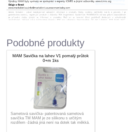
Podobné produkty
MAM Savička na lahev V1 pomalý průtok
0+m 1ks
Sametová savička- patentovaná sametová
savička TM MAM je ze silikonu s určitým
rozdílem -žádná jiná není na dotek tak měkká.