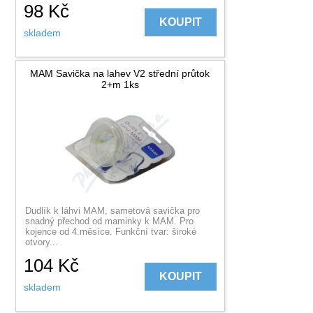
98
Kč
KOUPIT
skladem
MAM Savička na lahev V2 střední průtok
2+m 1ks
Dudlík k láhvi MAM, sametová savička pro
snadný přechod od maminky k MAM. Pro
kojence od 4.měsíce. Funkční tvar: široké
otvory...
104
Kč
KOUPIT
skladem