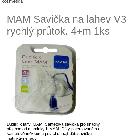
kosmetika
MAM Savička na lahev V3
rychlý průtok. 4+m 1ks
Dudlík k láhvi MAM. Sametová savička pro snadný
přechod od maminky k MAM. Díky patentovanému
sametově měkkému povrchu mají děti savičku
instinktivně rády.