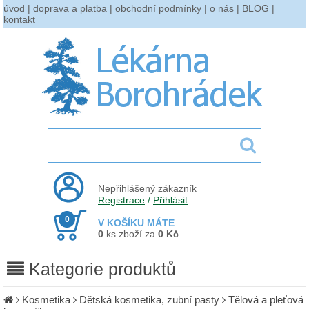
úvod
|
doprava a platba
|
obchodní podmínky
|
o nás
|
BLOG
|
kontakt
Nepřihlášený zákazník
Registrace
/
Přihlásit
0
V KOŠÍKU MÁTE
0
ks zboží za
0 Kč
Kategorie produktů
Kosmetika
Dětská kosmetika, zubní pasty
Tělová a pleťová