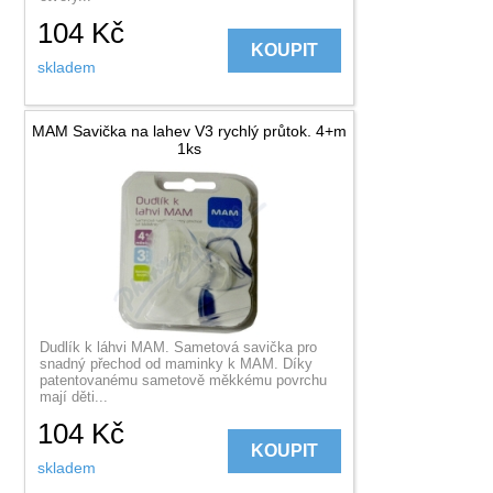
104
Kč
KOUPIT
skladem
MAM Savička na lahev V3 rychlý průtok. 4+m
1ks
Dudlík k láhvi MAM. Sametová savička pro
snadný přechod od maminky k MAM. Díky
patentovanému sametově měkkému povrchu
mají děti...
104
Kč
KOUPIT
skladem