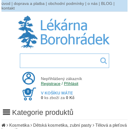
úvod
|
doprava a platba
|
obchodní podmínky
|
o nás
|
BLOG
|
kontakt
Nepřihlášený zákazník
Registrace
/
Přihlásit
0
V KOŠÍKU MÁTE
0
ks zboží za
0 Kč
Kategorie produktů
Kosmetika
Dětská kosmetika, zubní pasty
Tělová a pleťová