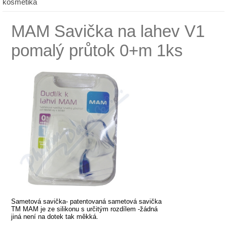
kosmetika
MAM Savička na lahev V1
pomalý průtok 0+m 1ks
Sametová savička- patentovaná sametová savička
TM MAM je ze silikonu s určitým rozdílem -žádná
jiná není na dotek tak měkká.