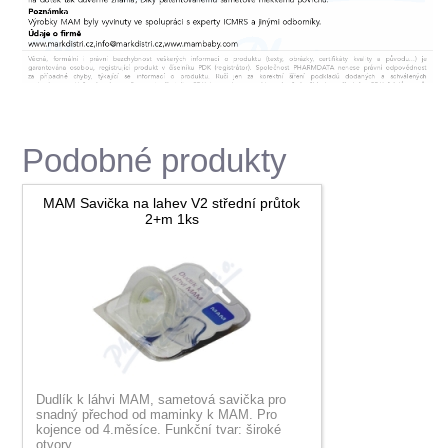
Podobné produkty
MAM Savička na lahev V2 střední průtok
2+m 1ks
Dudlík k láhvi MAM, sametová savička pro
snadný přechod od maminky k MAM. Pro
kojence od 4.měsíce. Funkční tvar: široké
otvory...