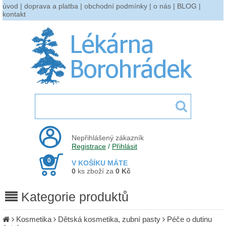
úvod
|
doprava a platba
|
obchodní podmínky
|
o nás
|
BLOG
|
kontakt
Nepřihlášený zákazník
Registrace
/
Přihlásit
0
V KOŠÍKU MÁTE
0
ks zboží za
0 Kč
Kategorie produktů
Kosmetika
Dětská kosmetika, zubní pasty
Péče o dutinu