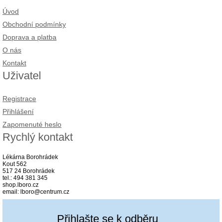
Úvod
Obchodní podmínky
Doprava a platba
O nás
Kontakt
Uživatel
Registrace
Přihlášení
Zapomenuté heslo
Rychlý kontakt
Lékárna Borohrádek
Kout 562
517 24 Borohrádek
tel.: 494 381 345
shop.lboro.cz
email: lboro@centrum.cz
Přihlašte se k odběru