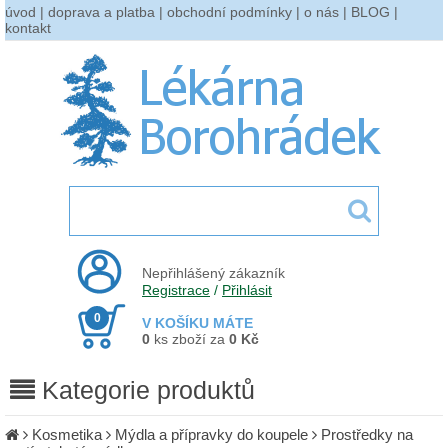
úvod
|
doprava a platba
|
obchodní podmínky
|
o nás
|
BLOG
|
kontakt
Nepřihlášený zákazník
Registrace
/
Přihlásit
0
V KOŠÍKU MÁTE
0
ks zboží za
0 Kč
Kategorie produktů
Kosmetika
Mýdla a přípravky do koupele
Prostředky na