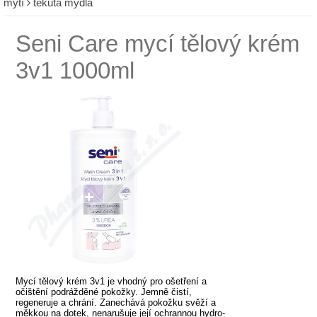
mytí
tekutá mýdla
Seni Care mycí tělový krém
3v1 1000ml
Mycí tělový krém 3v1 je vhodný pro ošetření a
očištění podrážděné pokožky. Jemně čistí,
regeneruje a chrání. Zanechává pokožku svěží a
měkkou na dotek, nenarušuje její ochrannou hydro-