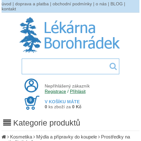
úvod
|
doprava a platba
|
obchodní podmínky
|
o nás
|
BLOG
|
kontakt
Nepřihlášený zákazník
Registrace
/
Přihlásit
0
V KOŠÍKU MÁTE
0
ks zboží za
0 Kč
Kategorie produktů
Kosmetika
Mýdla a přípravky do koupele
Prostředky na