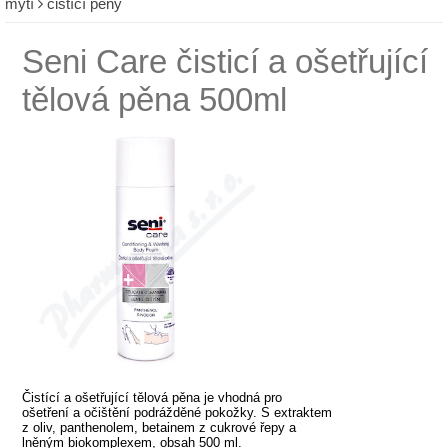
mytí
čistící pěny
Seni Care čisticí a ošetřující
tělová pěna 500ml
Čistící a ošetřující tělová pěna je vhodná pro
ošetření a očištění podrážděné pokožky. S extraktem
z oliv, panthenolem, betainem z cukrové řepy a
lněným biokomplexem, obsah 500 ml.