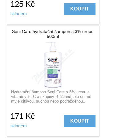
125
Kč
KOUPIT
skladem
Seni Care hydratační šampon s 3% ureou
500ml
Hydratační šampon Seni Care s 3% ureou a
vitamíny E, C a skupiny B účinně, ale šetrně
myje citlivou, suchou nebo podrážděnou...
171
Kč
KOUPIT
skladem