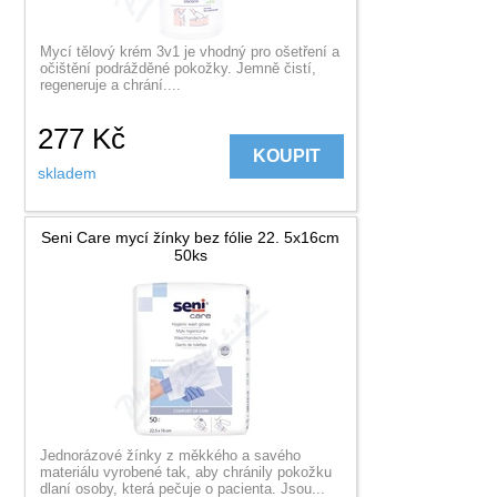
Mycí tělový krém 3v1 je vhodný pro ošetření a
očištění podrážděné pokožky. Jemně čistí,
regeneruje a chrání....
277
Kč
KOUPIT
skladem
Seni Care mycí žínky bez fólie 22. 5x16cm
50ks
Jednorázové žínky z měkkého a savého
materiálu vyrobené tak, aby chránily pokožku
dlaní osoby, která pečuje o pacienta. Jsou...