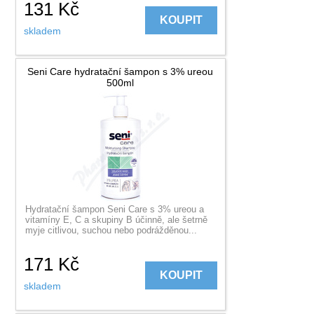
131
Kč
KOUPIT
skladem
Seni Care hydratační šampon s 3% ureou
500ml
Hydratační šampon Seni Care s 3% ureou a
vitamíny E, C a skupiny B účinně, ale šetrně
myje citlivou, suchou nebo podrážděnou...
171
Kč
KOUPIT
skladem