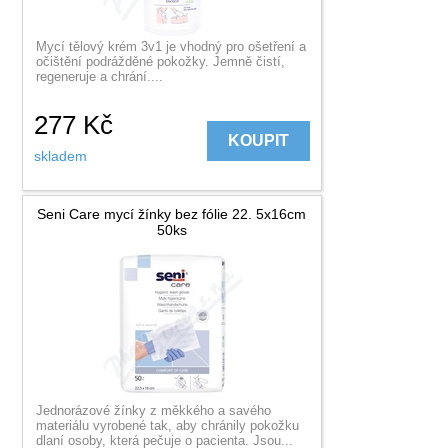
Mycí tělový krém 3v1 je vhodný pro ošetření a
očištění podrážděné pokožky. Jemně čistí,
regeneruje a chrání....
277
Kč
KOUPIT
skladem
Seni Care mycí žínky bez fólie 22. 5x16cm
50ks
Jednorázové žínky z měkkého a savého
materiálu vyrobené tak, aby chránily pokožku
dlaní osoby, která pečuje o pacienta. Jsou...