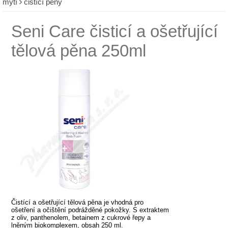
mytí
čistící pěny
Seni Care čisticí a ošetřující
tělová pěna 250ml
Čistící a ošetřující tělová pěna je vhodná pro
ošetření a očištění podrážděné pokožky. S extraktem
z oliv, panthenolem, betainem z cukrové řepy a
lněným biokomplexem, obsah 250 ml.