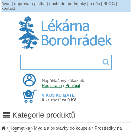
úvod
|
doprava a platba
|
obchodní podmínky
|
o nás
|
BLOG
|
kontakt
Nepřihlášený zákazník
Registrace
/
Přihlásit
0
V KOŠÍKU MÁTE
0
ks zboží za
0 Kč
Kategorie produktů
Kosmetika
Mýdla a přípravky do koupele
Prostředky na