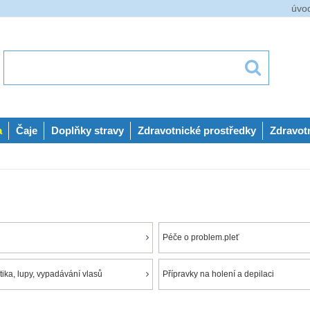
úvo
a
Čaje
Doplňky stravy
Zdravotnické prostředky
Zdravot
Péče o problem.pleť
ika, lupy, vypadávání vlasů
Přípravky na holení a depilaci