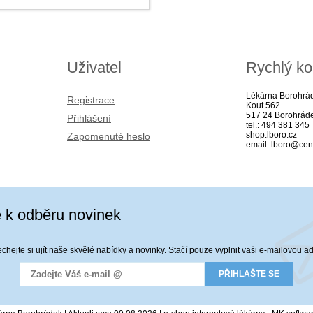
Uživatel
Rychlý ko
Lékárna Borohrá
Registrace
Kout 562
517 24 Borohrád
Přihlášení
tel.: 494 381 345
shop.lboro.cz
Zapomenuté heslo
email: lboro@cen
e k odběru novinek
hejte si ujít naše skvělé nabídky a novinky. Stačí pouze vyplnit vaši e-mailovou a