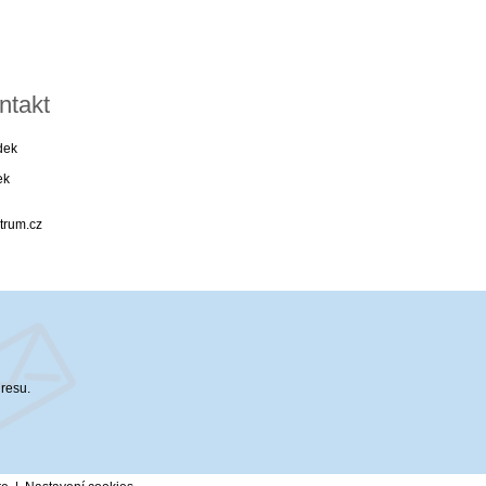
ntakt
dek
ek
trum.cz
dresu.