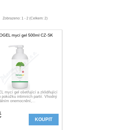
Zobrazeno: 1 - 2 (Celkem: 2)
GEL mycí gel 500ml CZ-SK
ycí gel ošetřující a zklidňující
 pokožku intimních partií. Vhodný
dálním onemocnění,...
č
KOUPIT