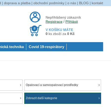
d
|
doprava a platba
|
obchodní podmínky
|
o nás
|
BLOG
|
kontakt
Nepřihlášený zákazník
Registrace
/
Přihlásit
0
V KOŠÍKU MÁTE
0
ks zboží za
0 Kč
nická technika
Covid 19-respirátory
Opalovací a samoopalovací prostředky
Zobrazit další kategorie