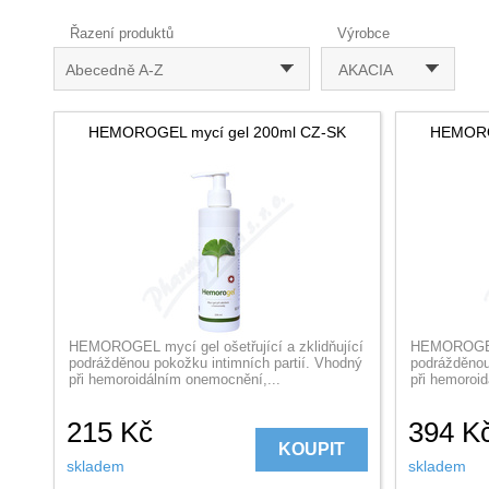
Řazení produktů
Výrobce
Abecedně A-Z
AKACIA
HEMOROGEL mycí gel 200ml CZ-SK
HEMORO
HEMOROGEL mycí gel ošetřující a zklidňující
HEMOROGEL m
podrážděnou pokožku intimních partií. Vhodný
podrážděnou
při hemoroidálním onemocnění,...
při hemoroi
215
Kč
394
K
KOUPIT
skladem
skladem