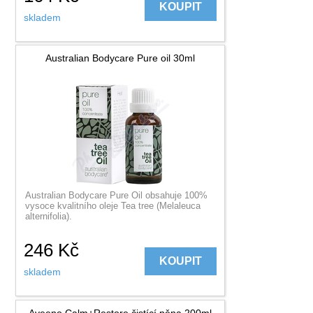
KOUPIT
skladem
Australian Bodycare Pure oil 30ml
Australian Bodycare Pure Oil obsahuje 100%
vysoce kvalitního oleje Tea tree (Melaleuca
alternifolia).
246
Kč
KOUPIT
skladem
Aveeno Calm+Restore čistící pěna 200ml