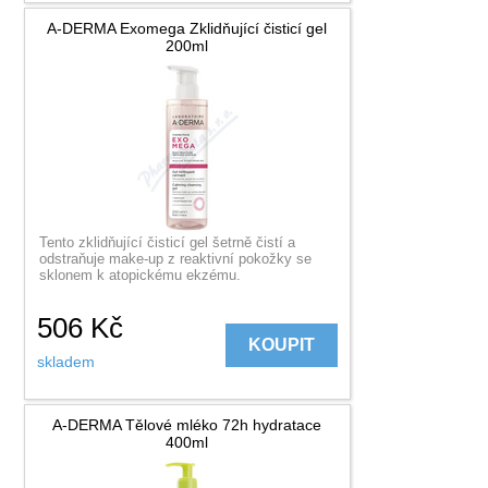
A-DERMA Exomega Zklidňující čisticí gel
200ml
Tento zklidňující čisticí gel šetrně čistí a
odstraňuje make-up z reaktivní pokožky se
sklonem k atopickému ekzému.
506
Kč
KOUPIT
skladem
A-DERMA Tělové mléko 72h hydratace
400ml