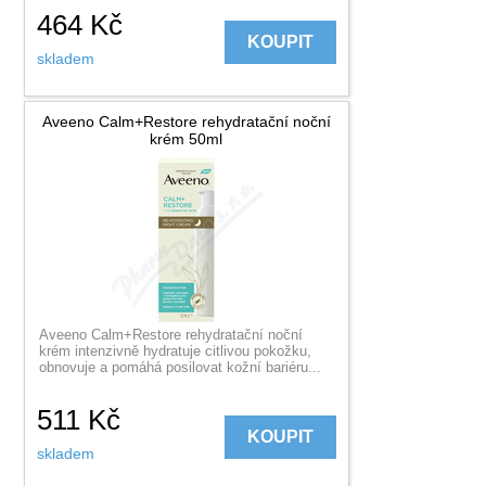
464
Kč
KOUPIT
skladem
Aveeno Calm+Restore rehydratační noční
krém 50ml
Aveeno Calm+Restore rehydratační noční
krém intenzivně hydratuje citlivou pokožku,
obnovuje a pomáhá posilovat kožní bariéru...
511
Kč
KOUPIT
skladem