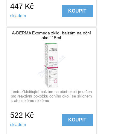
447
Kč
KOUPIT
skladem
A-DERMA Exomega zklid. balzám na oční
okolí 15ml
Tento Zklidňující balzám na oční okolí je určen
pro reaktivní pokožku očního okolí se sklonem
k atopickému ekzému.
522
Kč
KOUPIT
skladem