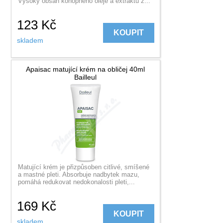
Vysoký obsah konopného oleje a extraktu z...
123
Kč
KOUPIT
skladem
Apaisac matující krém na obličej 40ml
Bailleul
Matující krém je přizpůsoben citlivé, smíšené
a mastné pleti. Absorbuje nadbytek mazu,
pomáhá redukovat nedokonalosti pleti,...
169
Kč
KOUPIT
skladem