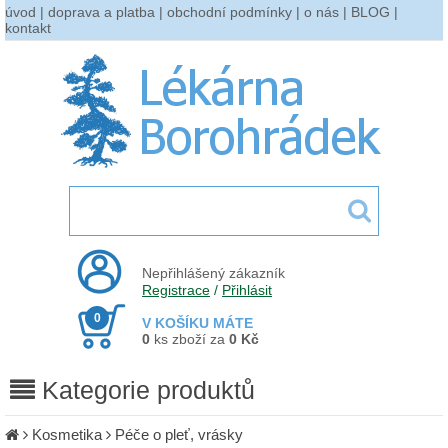
úvod
|
doprava a platba
|
obchodní podmínky
|
o nás
|
BLOG
|
kontakt
Nepřihlášený zákazník
Registrace
/
Přihlásit
0
V KOŠÍKU MÁTE
0
ks zboží za
0 Kč
Kategorie produktů
Kosmetika
Péče o pleť, vrásky