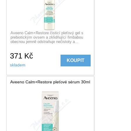
Aveeno Calm+Restore čisticí pleťový gel s
prebiotickým ovsem a zklidňující řimbabou
obecnou jemně odstraňuje nečistoty a...
371
Kč
KOUPIT
skladem
Aveeno Calm+Restore pleťové sérum 30ml