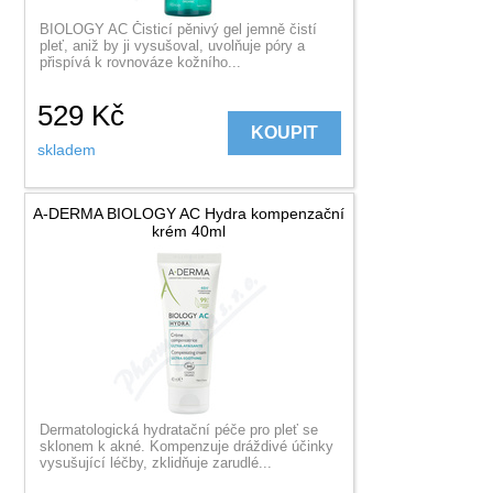
BIOLOGY AC Čisticí pěnivý gel jemně čistí
pleť, aniž by ji vysušoval, uvolňuje póry a
přispívá k rovnováze kožního...
529
Kč
KOUPIT
skladem
A-DERMA BIOLOGY AC Hydra kompenzační
krém 40ml
Dermatologická hydratační péče pro pleť se
sklonem k akné. Kompenzuje dráždivé účinky
vysušující léčby, zklidňuje zarudlé...