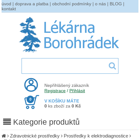
úvod
|
doprava a platba
|
obchodní podmínky
|
o nás
|
BLOG
|
kontakt
Nepřihlášený zákazník
Registrace
/
Přihlásit
0
V KOŠÍKU MÁTE
0
ks zboží za
0 Kč
Kategorie produktů
Zdravotnické prostředky
Prostředky k elektrodiagnostice