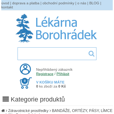
úvod
|
doprava a platba
|
obchodní podmínky
|
o nás
|
BLOG
|
kontakt
Nepřihlášený zákazník
Registrace
/
Přihlásit
0
V KOŠÍKU MÁTE
0
ks zboží za
0 Kč
Kategorie produktů
Zdravotnické prostředky
BANDÁŽE, ORTÉZY, PÁSY, LÍMCE