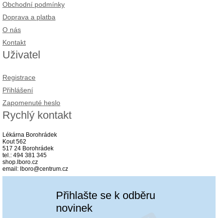
Obchodní podmínky
Doprava a platba
O nás
Kontakt
Uživatel
Registrace
Přihlášení
Zapomenuté heslo
Rychlý kontakt
Lékárna Borohrádek
Kout 562
517 24 Borohrádek
tel.: 494 381 345
shop.lboro.cz
email: lboro@centrum.cz
Přihlašte se k odběru
novinek