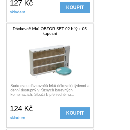
127
Kč
KOUPIT
skladem
Dávkovač léků OBZOR SET 02 bílý + 05
kapesní
Sada dvou dávkovačů léků (lékovek) týdenní a
denní dostupný v různých barevných
kombinacích. Slouží k přehlednému...
124
Kč
KOUPIT
skladem