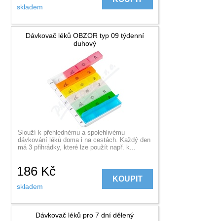
skladem
Dávkovač léků OBZOR typ 09 týdenní
duhový
Slouží k přehlednému a spolehlivému
dávkování léků doma i na cestách. Každý den
má 3 přihrádky, které lze použít např. k...
186
Kč
KOUPIT
skladem
Dávkovač léků pro 7 dní dělený