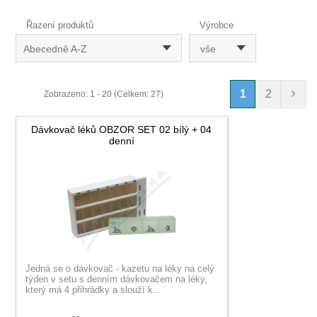
Řazení produktů
Výrobce
Abecedně A-Z
vše
1
2
Zobrazeno: 1 - 20 (Celkem: 27)
Dávkovač léků OBZOR SET 02 bílý + 04
denní
Jedná se o dávkovač - kazetu na léky na celý
týden v setu s denním dávkovačem na léky,
který má 4 přihrádky a slouží k...