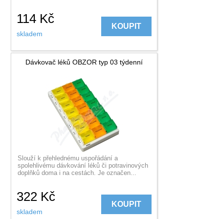
114
Kč
KOUPIT
skladem
Dávkovač léků OBZOR typ 03 týdenní
Slouží k přehlednému uspořádání a
spolehlivému dávkování léků či potravinových
doplňků doma i na cestách. Je označen...
322
Kč
KOUPIT
skladem