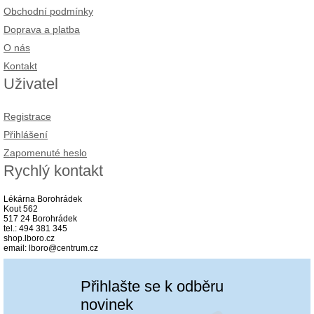
Obchodní podmínky
Doprava a platba
O nás
Kontakt
Uživatel
Registrace
Přihlášení
Zapomenuté heslo
Rychlý kontakt
Lékárna Borohrádek
Kout 562
517 24 Borohrádek
tel.: 494 381 345
shop.lboro.cz
email: lboro@centrum.cz
Přihlašte se k odběru
novinek