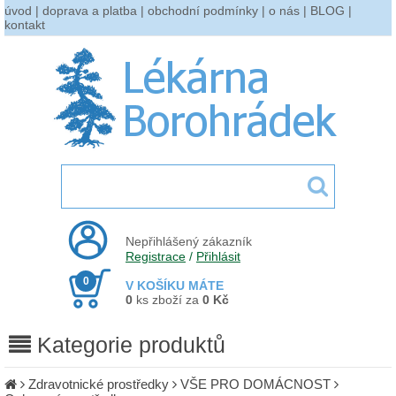
úvod
|
doprava a platba
|
obchodní podmínky
|
o nás
|
BLOG
|
kontakt
Nepřihlášený zákazník
Registrace
/
Přihlásit
0
V KOŠÍKU MÁTE
0
ks zboží za
0 Kč
Kategorie produktů
Zdravotnické prostředky
VŠE PRO DOMÁCNOST