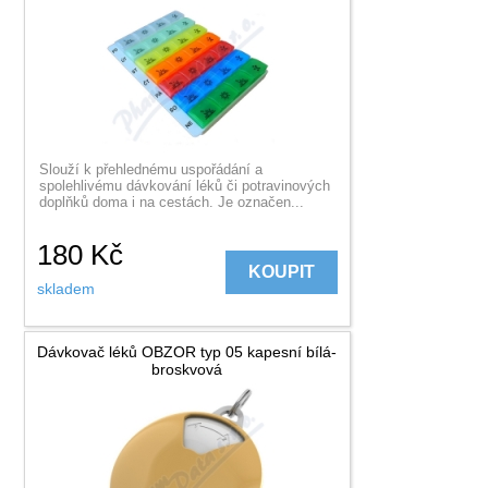
Slouží k přehlednému uspořádání a
spolehlivému dávkování léků či potravinových
doplňků doma i na cestách. Je označen...
180
Kč
KOUPIT
skladem
Dávkovač léků OBZOR typ 05 kapesní bílá-
broskvová