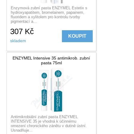
Enzymová zubní pasta ENZYMEL Estetix s
hydroxyapatitem, bromelainem, papainem,
fluoridem a xylitolem pro kontrolu tvorby
pigmentací a...
307
Kč
KOUPIT
skladem
ENZYMEL Intensive 35 antimikrob. zubní
pasta 75ml
Antimikrobiální zubní pasta ENZYMEL
INTENSIVE 35 je vhodná k účinnému
omezení chronického zánětu v dutině ústní.
Usnadňuje...