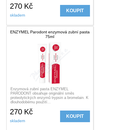
270
Kč
KOUPIT
skladem
ENZYMEL Parodont enzymová zubní pasta
75ml
Enzymová zubní pasta ENZYMEL
PARODONT obsahuje originální směs
proteolytických enzymů trypsin a bromelain. K
dlouhodobému použití...
270
Kč
KOUPIT
skladem