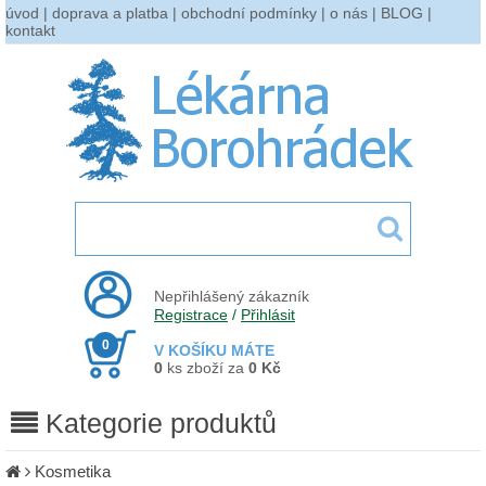
úvod
|
doprava a platba
|
obchodní podmínky
|
o nás
|
BLOG
|
kontakt
Nepřihlášený zákazník
Registrace
/
Přihlásit
0
V KOŠÍKU MÁTE
0
ks zboží za
0 Kč
Kategorie produktů
Kosmetika