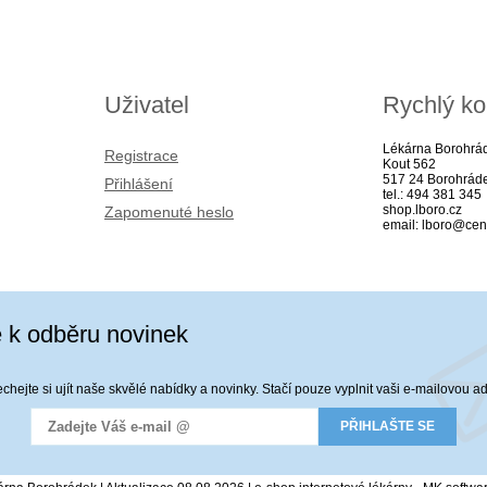
Uživatel
Rychlý ko
Lékárna Borohrá
Registrace
Kout 562
517 24 Borohrád
Přihlášení
tel.: 494 381 345
shop.lboro.cz
Zapomenuté heslo
email: lboro@cen
e k odběru novinek
hejte si ujít naše skvělé nabídky a novinky. Stačí pouze vyplnit vaši e-mailovou a