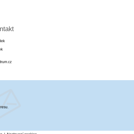
ntakt
dek
ek
trum.cz
dresu.