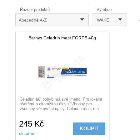
Řazení produktů
Výrobce
Abecedně A-Z
WAKE
Barnys Celadrin mast FORTE 40g
Celadrin â€“ pohyb má své jméno. Pro lokální
ošetření a okamžitou úlevu. Vhodný pro
všechny věkové skupiny. Celadrin mast má...
245
Kč
KOUPIT
skladem