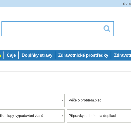
úvo
a
Čaje
Doplňky stravy
Zdravotnické prostředky
Zdravot
Péče o problem.pleť
ika, lupy, vypadávání vlasů
Přípravky na holení a depilaci