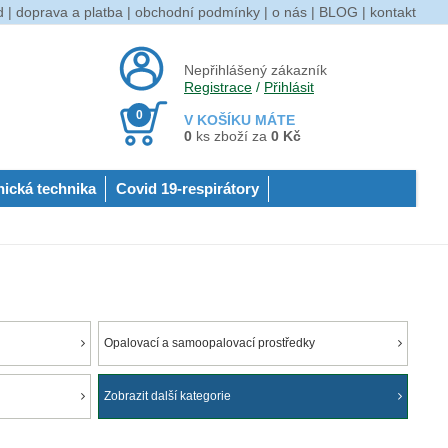
d
|
doprava a platba
|
obchodní podmínky
|
o nás
|
BLOG
|
kontakt
Nepřihlášený zákazník
Registrace
/
Přihlásit
0
V KOŠÍKU MÁTE
0
ks zboží za
0 Kč
nická technika
Covid 19-respirátory
Opalovací a samoopalovací prostředky
Zobrazit další kategorie