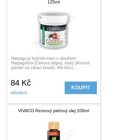
125ml
Harpago je bylinná mast s obsahem
Harpagofyta (Čertova drápu), který příznivě
působí na zdraví kloubů. Má tišící,...
84
Kč
KOUPIT
skladem
VIVACO Ricinový pleťový olej 100ml