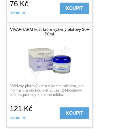
76
Kč
KOUPIT
skladem
VIVAPHARM kozí krém výživný pleťový 30+
50ml
Výživný pleťový krém s kozím mlékem, pro
normální a suchou pleť.S věží 24-hodinový
krém s proteiny z kozího mléka...
121
Kč
KOUPIT
skladem