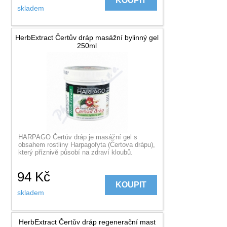
KOUPIT
skladem
HerbExtract Čertův dráp masážní bylinný gel
250ml
HARPAGO Čertův dráp je masážní gel s
obsahem rostliny Harpagofyta (Čertova drápu),
který příznivě působí na zdraví kloubů.
94
Kč
KOUPIT
skladem
HerbExtract Čertův dráp regenerační mast