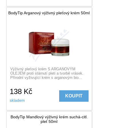
BodyTip Arganový výživný pleťový krém 50ml
Výživný pleťový krém S ARGANOVÝM
OLEJEM proti stárnutí pleti a tvorbě vrásek.
Přírodní vyživující krém s arganovým bio...
138
Kč
KOUPIT
skladem
BodyTip Mandlový výživný krém suchá-citl.
pleť 50ml