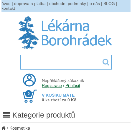
úvod
|
doprava a platba
|
obchodní podmínky
|
o nás
|
BLOG
|
kontakt
Nepřihlášený zákazník
Registrace
/
Přihlásit
0
V KOŠÍKU MÁTE
0
ks zboží za
0 Kč
Kategorie produktů
Kosmetika