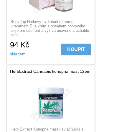
Body Tip Norkový hydratační krém s
vitamínem E je krém s obsahem norkového
oleje pro ošetření a výživu unavené a ochablé
pleti.
94
Kč
KOUPIT
skladem
HerbExtract Cannabis konopná mast 125ml
Herb Extract Konopná mast - zvláčňující a