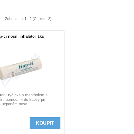
Zobrazeno: 1 - 2 (Celkem: 2)
-čí nosní inhalátor 1ks
tor - tyčinka s mentholem a
lní pomocník do kapsy při
a ucpaném nose.
KOUPIT