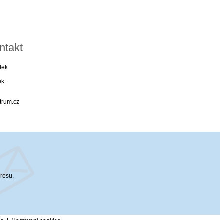
ntakt
dek
ek
trum.cz
dresu.