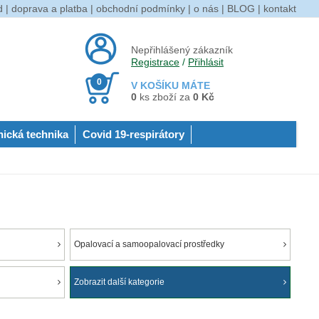
d
|
doprava a platba
|
obchodní podmínky
|
o nás
|
BLOG
|
kontakt
Nepřihlášený zákazník
Registrace
/
Přihlásit
0
V KOŠÍKU MÁTE
0
ks zboží za
0 Kč
nická technika
Covid 19-respirátory
Opalovací a samoopalovací prostředky
Zobrazit další kategorie