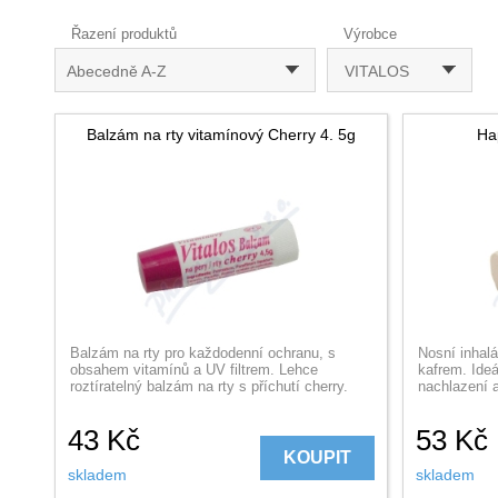
Řazení produktů
Výrobce
Abecedně A-Z
VITALOS
Balzám na rty vitamínový Cherry 4. 5g
Hap
Balzám na rty pro každodenní ochranu, s
Nosní inhalá
obsahem vitamínů a UV filtrem. Lehce
kafrem. Ideá
roztíratelný balzám na rty s příchutí cherry.
nachlazení 
43
Kč
53
Kč
KOUPIT
skladem
skladem