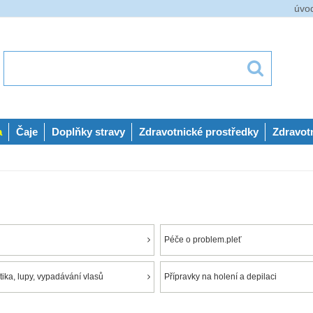
úvo
a
Čaje
Doplňky stravy
Zdravotnické prostředky
Zdravot
Péče o problem.pleť
ika, lupy, vypadávání vlasů
Přípravky na holení a depilaci