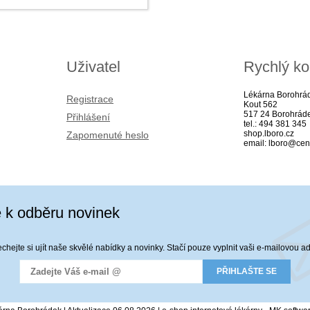
Uživatel
Rychlý ko
Lékárna Borohrá
Registrace
Kout 562
517 24 Borohrád
Přihlášení
tel.: 494 381 345
shop.lboro.cz
Zapomenuté heslo
email: lboro@cen
e k odběru novinek
hejte si ujít naše skvělé nabídky a novinky. Stačí pouze vyplnit vaši e-mailovou a