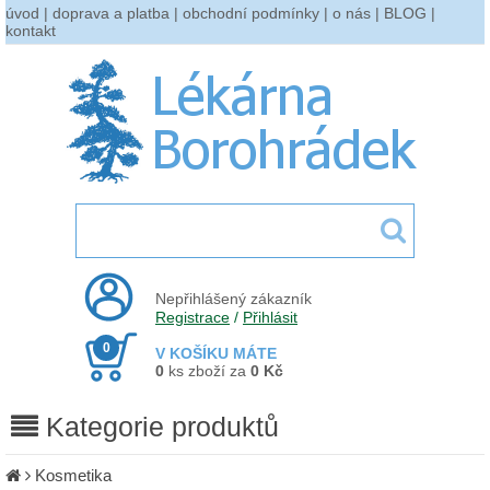
úvod
|
doprava a platba
|
obchodní podmínky
|
o nás
|
BLOG
|
kontakt
Nepřihlášený zákazník
Registrace
/
Přihlásit
0
V KOŠÍKU MÁTE
0
ks zboží za
0 Kč
Kategorie produktů
Kosmetika