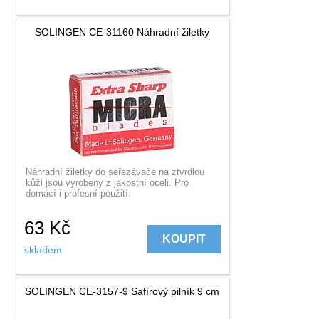
SOLINGEN CE-31160 Náhradní žiletky
Náhradní žiletky do seřezávače na ztvrdlou
kůži jsou vyrobeny z jakostní oceli. Pro
domácí i profesní použití.
63
Kč
KOUPIT
skladem
SOLINGEN CE-3157-9 Safírový pilník 9 cm