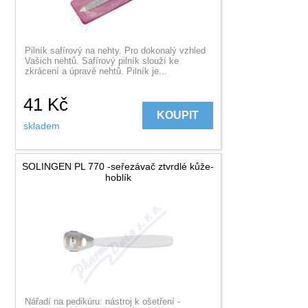
Pilník safírový na nehty. Pro dokonalý vzhled
Vašich nehtů. Safírový pilník slouží ke
zkrácení a úpravě nehtů. Pilník je...
41
Kč
KOUPIT
skladem
SOLINGEN PL 770 -seřezávač ztvrdlé kůže-
hoblík
Nářadí na pedikúru: nástroj k ošetření -