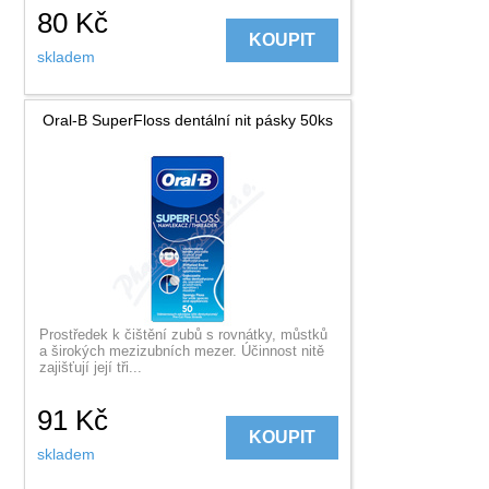
80
Kč
KOUPIT
skladem
Oral-B SuperFloss dentální nit pásky 50ks
Prostředek k čištění zubů s rovnátky, můstků
a širokých mezizubních mezer. Účinnost nitě
zajišťují její tři...
91
Kč
KOUPIT
skladem