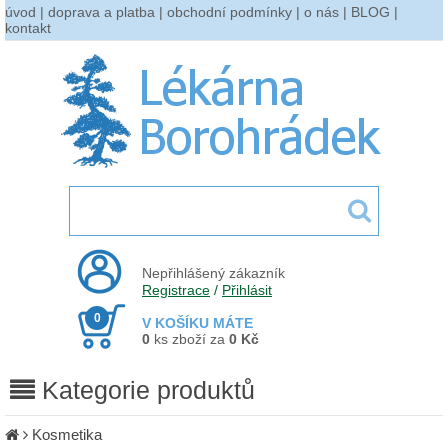
úvod
|
doprava a platba
|
obchodní podmínky
|
o nás
|
BLOG
|
kontakt
Nepřihlášený zákazník
Registrace
/
Přihlásit
0
V KOŠÍKU MÁTE
0
ks zboží za
0 Kč
Kategorie produktů
Kosmetika