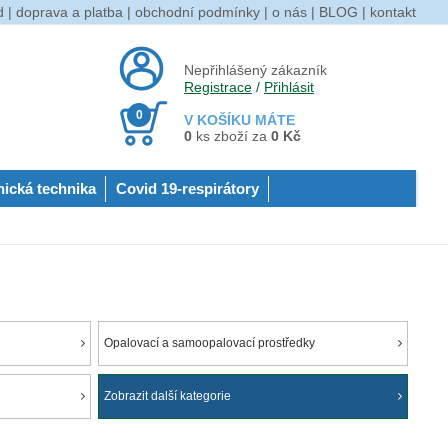
d
|
doprava a platba
|
obchodní podmínky
|
o nás
|
BLOG
|
kontakt
Nepřihlášený zákazník
Registrace
/
Přihlásit
0
V KOŠÍKU MÁTE
0
ks zboží za
0 Kč
nická technika
Covid 19-respirátory
Opalovací a samoopalovací prostředky
Zobrazit další kategorie