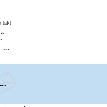
ntakt
dek
ek
trum.cz
dresu.