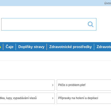
úvo
a
Čaje
Doplňky stravy
Zdravotnické prostředky
Zdravot
Péče o problem.pleť
ika, lupy, vypadávání vlasů
Přípravky na holení a depilaci