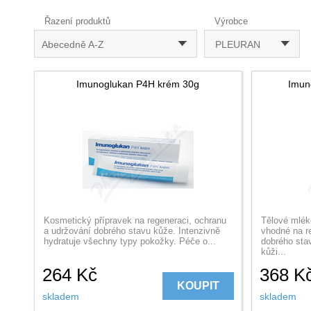
Řazení produktů
Výrobce
Abecedně A-Z
PLEURAN
Imunoglukan P4H krém 30g
Imun
Kosmetický přípravek na regeneraci, ochranu
Tělové mlék
a udržování dobrého stavu kůže. Intenzivně
vhodné na r
hydratuje všechny typy pokožky. Péče o...
dobrého sta
kůži...
264
Kč
368
K
KOUPIT
skladem
skladem