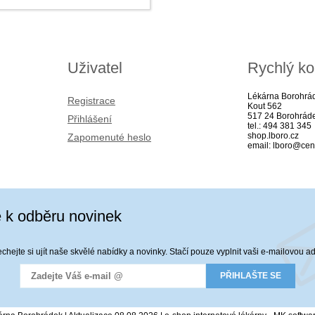
Uživatel
Rychlý ko
Lékárna Borohrá
Registrace
Kout 562
517 24 Borohrád
Přihlášení
tel.: 494 381 345
shop.lboro.cz
Zapomenuté heslo
email: lboro@cen
e k odběru novinek
hejte si ujít naše skvělé nabídky a novinky. Stačí pouze vyplnit vaši e-mailovou a