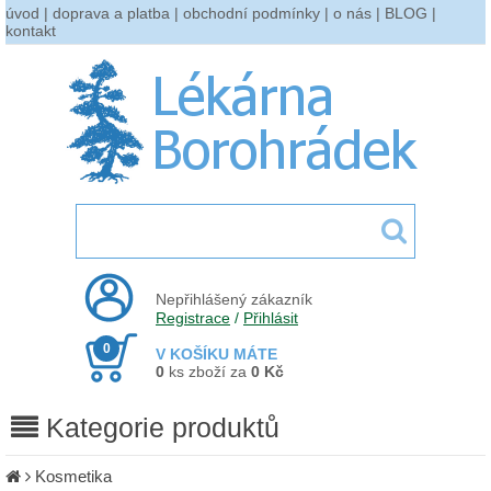
úvod
|
doprava a platba
|
obchodní podmínky
|
o nás
|
BLOG
|
kontakt
Nepřihlášený zákazník
Registrace
/
Přihlásit
0
V KOŠÍKU MÁTE
0
ks zboží za
0 Kč
Kategorie produktů
Kosmetika