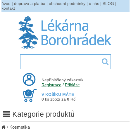
úvod
|
doprava a platba
|
obchodní podmínky
|
o nás
|
BLOG
|
kontakt
Nepřihlášený zákazník
Registrace
/
Přihlásit
0
V KOŠÍKU MÁTE
0
ks zboží za
0 Kč
Kategorie produktů
Kosmetika