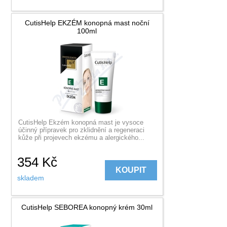
CutisHelp EKZÉM konopná mast noční
100ml
CutisHelp Ekzém konopná mast je vysoce
účinný přípravek pro zklidnění a regeneraci
kůže při projevech ekzému a alergického...
354
Kč
KOUPIT
skladem
CutisHelp SEBOREA konopný krém 30ml