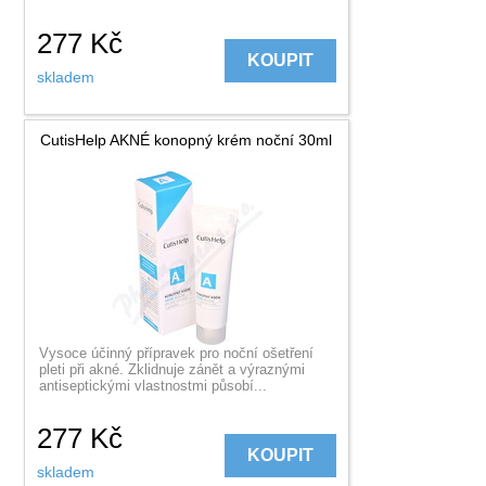
277
Kč
KOUPIT
skladem
CutisHelp AKNÉ konopný krém noční 30ml
Vysoce účinný přípravek pro noční ošetření
pleti při akné. Zklidnuje zánět a výraznými
antiseptickými vlastnostmi působí...
277
Kč
KOUPIT
skladem