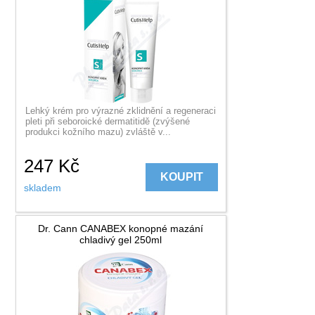
Lehký krém pro výrazné zklidnění a regeneraci
pleti při seboroické dermatitidě (zvýšené
produkci kožního mazu) zvláště v...
247
Kč
KOUPIT
skladem
Dr. Cann CANABEX konopné mazání
chladivý gel 250ml