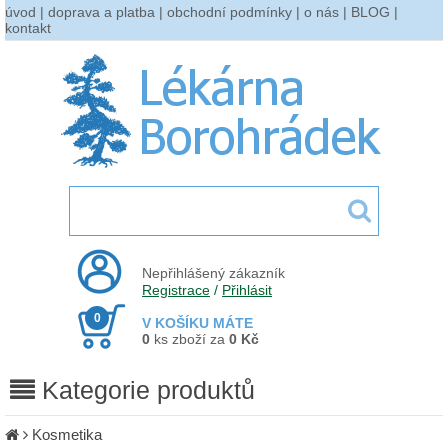
úvod
|
doprava a platba
|
obchodní podmínky
|
o nás
|
BLOG
|
kontakt
Nepřihlášený zákazník
Registrace
/
Přihlásit
0
V KOŠÍKU MÁTE
0
ks zboží za
0 Kč
Kategorie produktů
Kosmetika