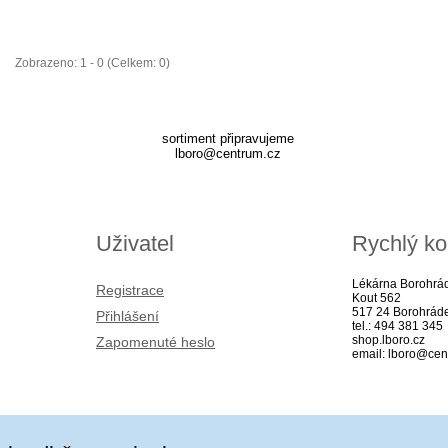
Zobrazeno: 1 - 0 (Celkem: 0)
sortiment připravujeme
lboro@centrum.cz
Uživatel
Rychlý ko
Lékárna Borohrá
Registrace
Kout 562
517 24 Borohrád
Přihlášení
tel.: 494 381 345
shop.lboro.cz
Zapomenuté heslo
email: lboro@cen