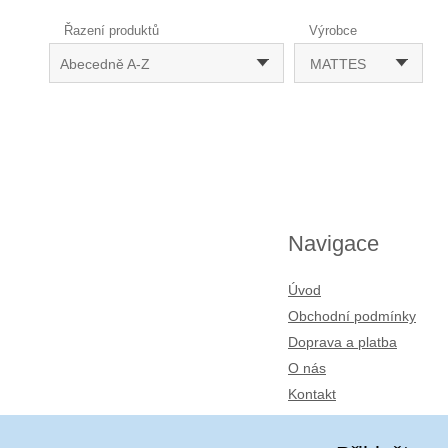
Řazení produktů
Výrobce
Abecedně A-Z
MATTES
Navigace
Úvod
Obchodní podmínky
Doprava a platba
O nás
Kontakt