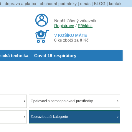
d
|
doprava a platba
|
obchodní podmínky
|
o nás
|
BLOG
|
kontakt
Nepřihlášený zákazník
Registrace
/
Přihlásit
0
V KOŠÍKU MÁTE
0
ks zboží za
0 Kč
nická technika
Covid 19-respirátory
Opalovací a samoopalovací prostředky
Zobrazit další kategorie