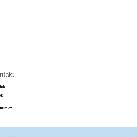
ntakt
dek
ek
trum.cz