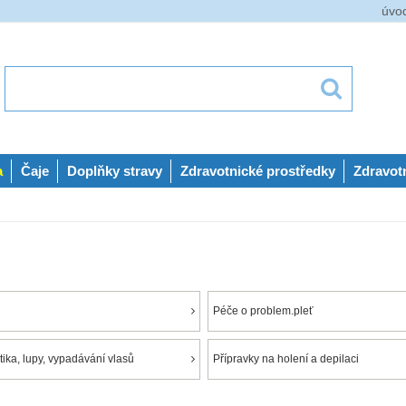
úvo
a
Čaje
Doplňky stravy
Zdravotnické prostředky
Zdravot
Péče o problem.pleť
ika, lupy, vypadávání vlasů
Přípravky na holení a depilaci