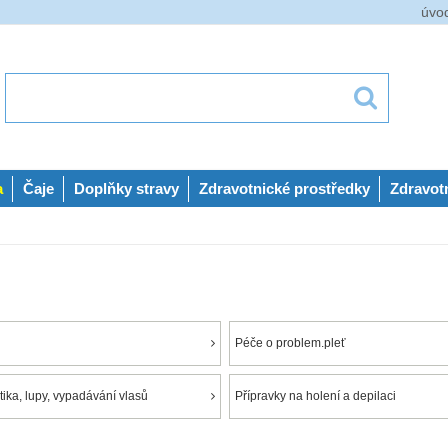
úvo
a
Čaje
Doplňky stravy
Zdravotnické prostředky
Zdravot
Péče o problem.pleť
ika, lupy, vypadávání vlasů
Přípravky na holení a depilaci