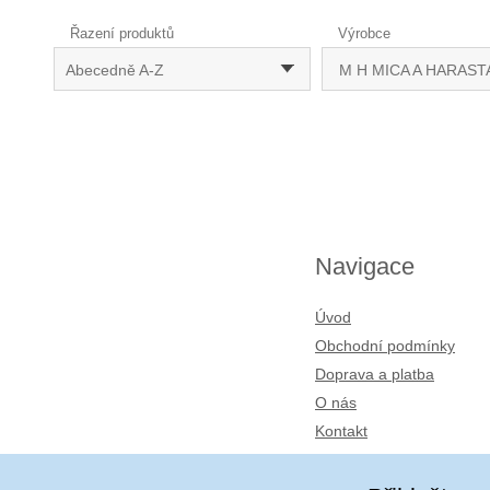
Řazení produktů
Výrobce
Abecedně A-Z
M H MICA A HARAST
Navigace
Úvod
Obchodní podmínky
Doprava a platba
O nás
Kontakt