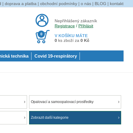
d
|
doprava a platba
|
obchodní podmínky
|
o nás
|
BLOG
|
kontakt
Nepřihlášený zákazník
Registrace
/
Přihlásit
0
V KOŠÍKU MÁTE
0
ks zboží za
0 Kč
nická technika
Covid 19-respirátory
Opalovací a samoopalovací prostředky
Zobrazit další kategorie