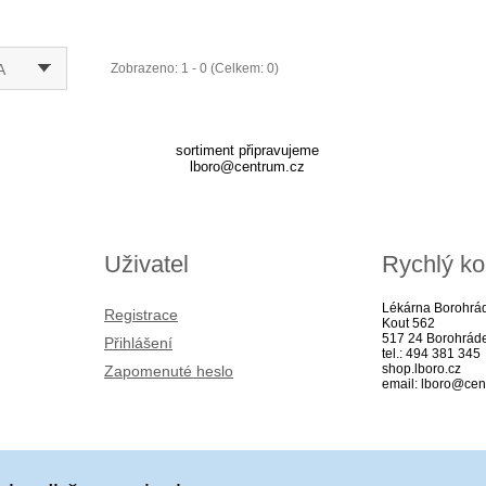
A
Zobrazeno: 1 - 0 (Celkem: 0)
sortiment připravujeme
lboro@centrum.cz
Uživatel
Rychlý ko
Lékárna Borohrá
Registrace
Kout 562
517 24 Borohrád
Přihlášení
tel.: 494 381 345
shop.lboro.cz
Zapomenuté heslo
email: lboro@cen