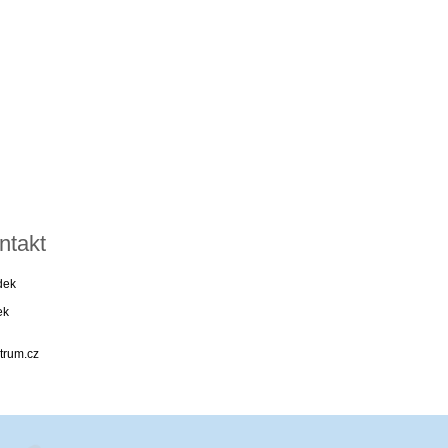
ntakt
dek
ek
trum.cz