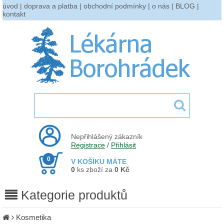
úvod
|
doprava a platba
|
obchodní podmínky
|
o nás
|
BLOG
|
kontakt
Nepřihlášený zákazník
Registrace
/
Přihlásit
0
V KOŠÍKU MÁTE
0
ks zboží za
0 Kč
Kategorie produktů
Kosmetika