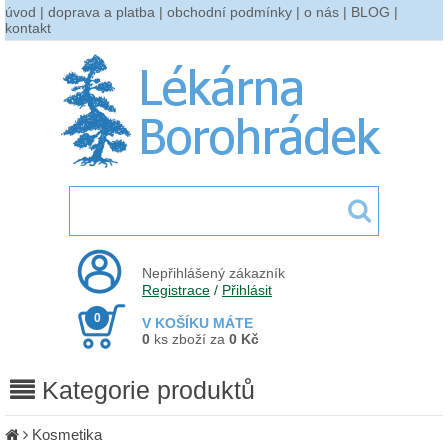
úvod
|
doprava a platba
|
obchodní podmínky
|
o nás
|
BLOG
|
kontakt
Nepřihlášený zákazník
Registrace
/
Přihlásit
0
V KOŠÍKU MÁTE
0
ks zboží za
0 Kč
Kategorie produktů
Kosmetika