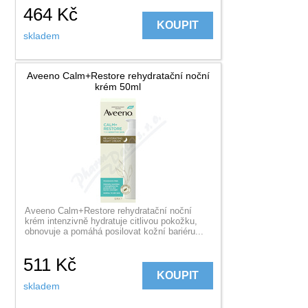
464
Kč
KOUPIT
skladem
Aveeno Calm+Restore rehydratační noční
krém 50ml
Aveeno Calm+Restore rehydratační noční
krém intenzivně hydratuje citlivou pokožku,
obnovuje a pomáhá posilovat kožní bariéru...
511
Kč
KOUPIT
skladem