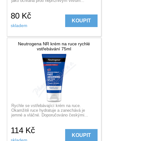
jako ochrana proti nepříznivým vlivům...
80
Kč
KOUPIT
skladem
Neutrogena NR krém na ruce rychlé
vstřebávání 75ml
Rychle se vstřebávající krém na ruce.
Okamžitě ruce hydratuje a zanechává je
jemné a vláčné. Doporučováno českými...
114
Kč
KOUPIT
skladem