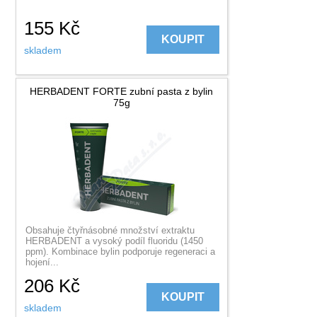
155
Kč
KOUPIT
skladem
HERBADENT FORTE zubní pasta z bylin
75g
Obsahuje čtyřnásobné množství extraktu
HERBADENT a vysoký podíl fluoridu (1450
ppm). Kombinace bylin podporuje regeneraci a
hojení...
206
Kč
KOUPIT
skladem