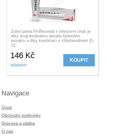
Zubní pasta Proffesional s intenzivní chutí je
díky dvojnásobnému obsahu bylinného
extraktu a díky kombinaci s chlorhexidinem (0,
12...
146
Kč
KOUPIT
skladem
Navigace
Úvod
Obchodní podmínky
Doprava a platba
O nás