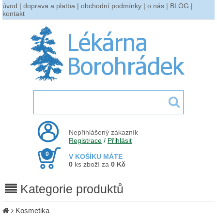
úvod
|
doprava a platba
|
obchodní podmínky
|
o nás
|
BLOG
|
kontakt
Nepřihlášený zákazník
Registrace
/
Přihlásit
0
V KOŠÍKU MÁTE
0
ks zboží za
0 Kč
Kategorie produktů
Kosmetika