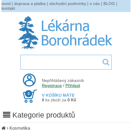
úvod
|
doprava a platba
|
obchodní podmínky
|
o nás
|
BLOG
|
kontakt
Nepřihlášený zákazník
Registrace
/
Přihlásit
0
V KOŠÍKU MÁTE
0
ks zboží za
0 Kč
Kategorie produktů
Kosmetika