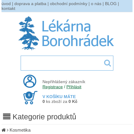
úvod
|
doprava a platba
|
obchodní podmínky
|
o nás
|
BLOG
|
kontakt
Nepřihlášený zákazník
Registrace
/
Přihlásit
0
V KOŠÍKU MÁTE
0
ks zboží za
0 Kč
Kategorie produktů
Kosmetika