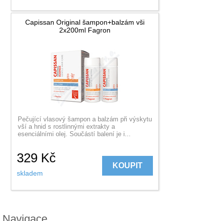
Capissan Original šampon+balzám vši
2x200ml Fagron
Pečující vlasový šampon a balzám při výskytu
vší a hnid s rostlinnými extrakty a
esenciálními olej. Součástí balení je i...
329
Kč
KOUPIT
skladem
Navigace