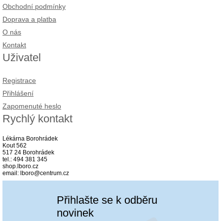
Obchodní podmínky
Doprava a platba
O nás
Kontakt
Uživatel
Registrace
Přihlášení
Zapomenuté heslo
Rychlý kontakt
Lékárna Borohrádek
Kout 562
517 24 Borohrádek
tel.: 494 381 345
shop.lboro.cz
email: lboro@centrum.cz
Přihlašte se k odběru
novinek