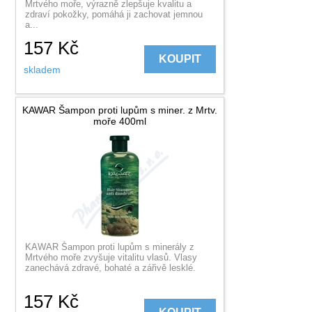
Mrtvého moře, výrazně zlepšuje kvalitu a
zdraví pokožky, pomáhá ji zachovat jemnou
a...
157
Kč
KOUPIT
skladem
KAWAR Šampon proti lupům s miner. z Mrtv.
moře 400ml
KAWAR Šampon proti lupům s minerály z
Mrtvého moře zvyšuje vitalitu vlasů. Vlasy
zanechává zdravé, bohaté a zářivě lesklé.
157
Kč