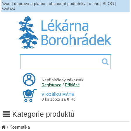
úvod
|
doprava a platba
|
obchodní podmínky
|
o nás
|
BLOG
|
kontakt
Nepřihlášený zákazník
Registrace
/
Přihlásit
0
V KOŠÍKU MÁTE
0
ks zboží za
0 Kč
Kategorie produktů
Kosmetika