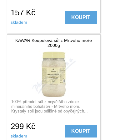
157
Kč
KOUPIT
skladem
KAWAR Koupelová sůl z Mrtvého moře
2000g
100% přírodní sůl z největšího zdroje
minerálního bohatství - Mrtvého moře.
Krystaly soli jsou odlišné od obyčejných...
299
Kč
KOUPIT
skladem