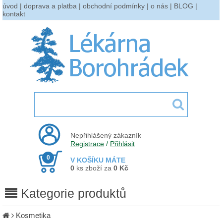
úvod
|
doprava a platba
|
obchodní podmínky
|
o nás
|
BLOG
|
kontakt
Nepřihlášený zákazník
Registrace
/
Přihlásit
0
V KOŠÍKU MÁTE
0
ks zboží za
0 Kč
Kategorie produktů
Kosmetika