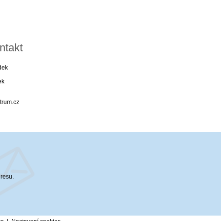
ntakt
dek
ek
trum.cz
dresu.