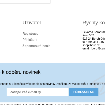
Uživatel
Rychlý ko
Lékárna Borohrá
Registrace
Kout 562
517 24 Borohrád
Přihlášení
tel.: 494 381 345
shop.lboro.cz
Zapomenuté heslo
email: lboro@cen
e k odběru novinek
hejte si ujít naše skvělé nabídky a novinky. Stačí pouze vyplnit vaši e-mailovou a