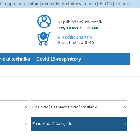
d
|
doprava a platba
|
obchodní podmínky
|
o nás
|
BLOG
|
kontakt
Nepřihlášený zákazník
Registrace
/
Přihlásit
0
V KOŠÍKU MÁTE
0
ks zboží za
0 Kč
nická technika
Covid 19-respirátory
Opalovací a samoopalovací prostředky
Zobrazit další kategorie