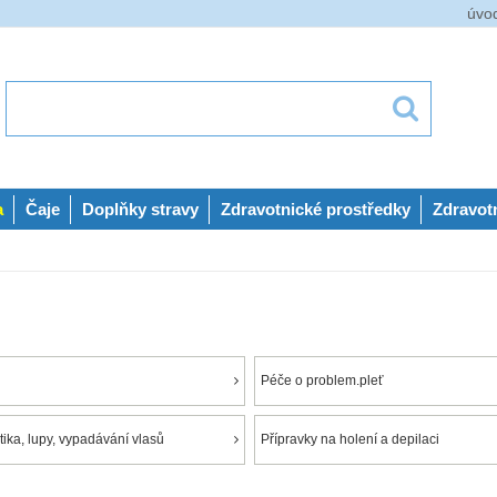
úvo
a
Čaje
Doplňky stravy
Zdravotnické prostředky
Zdravot
Péče o problem.pleť
ika, lupy, vypadávání vlasů
Přípravky na holení a depilaci