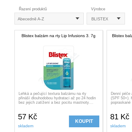
Řazení produktů
Výrobce
Abecedně A-Z
BLISTEX
Blistex balzám na rty Lip Infusions 3. 7g
Blistex ba
Lehká a pečující textura balzámu na rty
Denní péče a
přináší dlouhodobou hydrataci až po 24 hodin
(SPF 50+). 
bez jejich zatížení a bez pocitu mastnoty....
popraskané r
57
Kč
81
Kč
KOUPIT
skladem
skladem