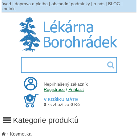
úvod
|
doprava a platba
|
obchodní podmínky
|
o nás
|
BLOG
|
kontakt
Nepřihlášený zákazník
Registrace
/
Přihlásit
0
V KOŠÍKU MÁTE
0
ks zboží za
0 Kč
Kategorie produktů
Kosmetika