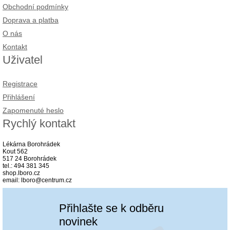
Obchodní podmínky
Doprava a platba
O nás
Kontakt
Uživatel
Registrace
Přihlášení
Zapomenuté heslo
Rychlý kontakt
Lékárna Borohrádek
Kout 562
517 24 Borohrádek
tel.: 494 381 345
shop.lboro.cz
email: lboro@centrum.cz
Přihlašte se k odběru
novinek