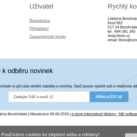
Uživatel
Rychlý ko
Lékárna Borohrá
Registrace
Kout 562
517 24 Borohrád
Přihlášení
tel.: 494 381 345
shop.lboro.cz
Zapomenuté heslo
email: lboro@cen
e k odběru novinek
hejte si ujít naše skvělé nabídky a novinky. Stačí pouze vyplnit vaši e-mailovou a
rna Borohrádek | Aktualizace 06.08.2026 |
e-shop internetové lékárny - MK softwa
Používáme cookies ke zlepšení webu a reklamy!