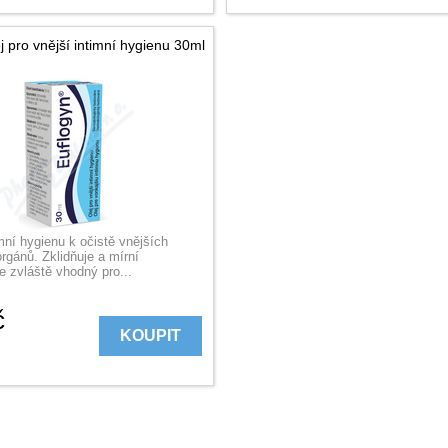
j pro vnější intimní hygienu 30ml
imní hygienu k očistě vnějších
rgánů. Zklidňuje a mírní
e zvláště vhodný pro...
č
KOUPIT