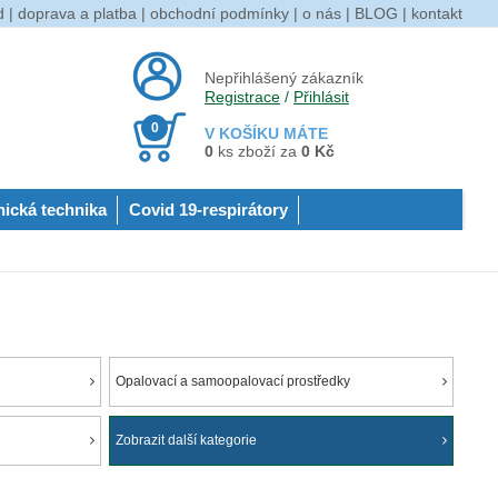
d
|
doprava a platba
|
obchodní podmínky
|
o nás
|
BLOG
|
kontakt
Nepřihlášený zákazník
Registrace
/
Přihlásit
0
V KOŠÍKU MÁTE
0
ks zboží za
0 Kč
nická technika
Covid 19-respirátory
Opalovací a samoopalovací prostředky
Zobrazit další kategorie