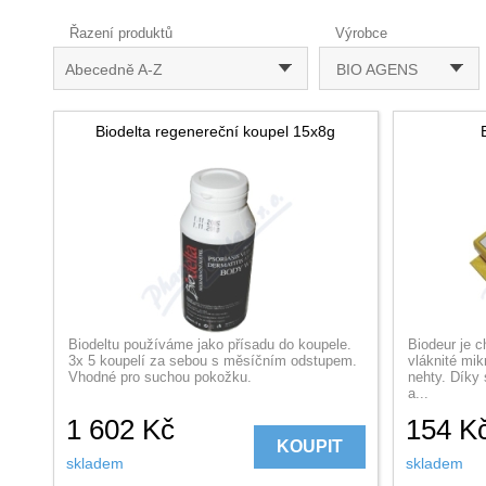
Řazení produktů
Výrobce
Abecedně A-Z
BIO AGENS
Biodelta regenereční koupel 15x8g
Biodeltu používáme jako přísadu do koupele.
Biodeur je c
3x 5 koupelí za sebou s měsíčním odstupem.
vláknité mi
Vhodné pro suchou pokožku.
nehty. Díky
a...
1 602
Kč
154
K
KOUPIT
skladem
skladem