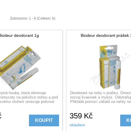
Zobrazeno: 1 - 6 (Celkem: 6)
Biodeur deodorant 1g
Biodeur deodorant prášek
hytrá houba, která eliminuje
Deodorant na nohy v prášku. Omezu
kromycety na pokožce nohou a pod
rozvoj kvasinek a mykóz. Odstraňu
 svému složení omezuje potivost
Přikládá pomocí zábalů na nehty n
č
359
Kč
KOUPIT
K
skladem