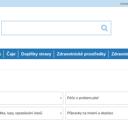
úvo
a
Čaje
Doplňky stravy
Zdravotnické prostředky
Zdravot
Péče o problem.pleť
ika, lupy, vypadávání vlasů
Přípravky na holení a depilaci