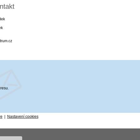
ntakt
dek
ek
trum.cz
dresu.
re
|
Nastavení cookies