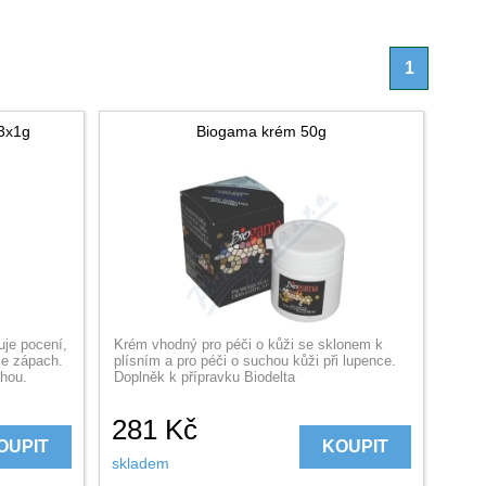
1
 3x1g
Biogama krém 50g
je pocení,
Krém vhodný pro péči o kůži se sklonem k
je zápach.
plísním a pro péči o suchou kůži při lupence.
ohou.
Doplněk k přípravku Biodelta
281
Kč
OUPIT
KOUPIT
skladem