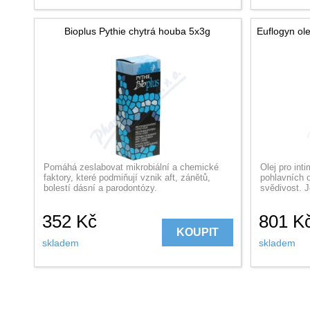
Bioplus Pythie chytrá houba 5x3g
Euflogyn ole
Pomáhá zeslabovat mikrobiální a chemické
Olej pro int
faktory, které podmiňují vznik aft, zánětů,
pohlavních o
bolestí dásní a parodontózy.
svědivost. J
352
Kč
801
K
KOUPIT
skladem
skladem