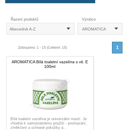
Řazení produktů
Výrobce
Abecedně A-Z
AROMATICA
1
Zobrazeno: 1 - 15 (Celkem: 15)
AROMATICA Bílá toaletní vazelína s vit. E
100ml
Bílá toaletní vazelína je univerzální mastí. Je
vhodná k samostatnému použití - promazání,
změkčení a ochraně pokožky a...