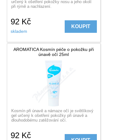
určený k ošetření pokožky nosu a jeho okolí
při rýmě a nachlazení.
92
Kč
KOUPIT
skladem
AROMATICA Kosmín péče o pokožku při
únavě očí 25ml
Kosmín při únavě a námaze očí je světlíkový
gel určený k ošetření pokožky při únavě a
dlouhodobému zatěžování očí.
92
Kč