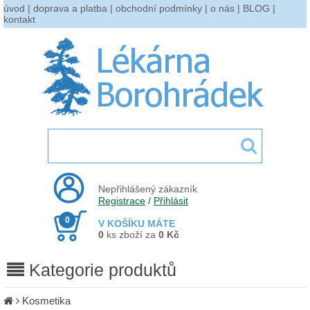
úvod
|
doprava a platba
|
obchodní podmínky
|
o nás
|
BLOG
|
kontakt
Nepřihlášený zákazník
Registrace
/
Přihlásit
0
V KOŠÍKU MÁTE
0
ks zboží za
0 Kč
Kategorie produktů
Kosmetika