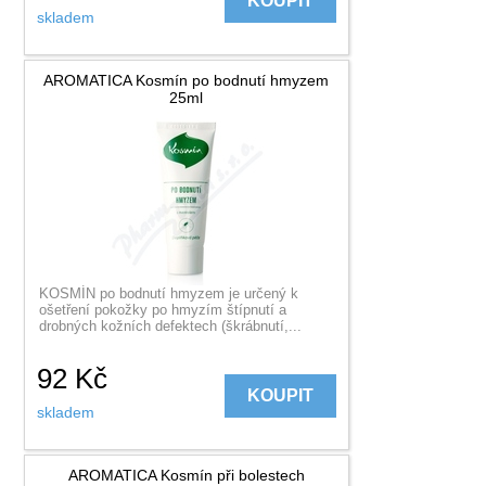
KOUPIT
skladem
AROMATICA Kosmín po bodnutí hmyzem
25ml
KOSMÍN po bodnutí hmyzem je určený k
ošetření pokožky po hmyzím štípnutí a
drobných kožních defektech (škrábnutí,...
92
Kč
KOUPIT
skladem
AROMATICA Kosmín při bolestech