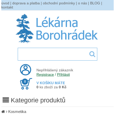
úvod
|
doprava a platba
|
obchodní podmínky
|
o nás
|
BLOG
|
kontakt
Nepřihlášený zákazník
Registrace
/
Přihlásit
0
V KOŠÍKU MÁTE
0
ks zboží za
0 Kč
Kategorie produktů
Kosmetika