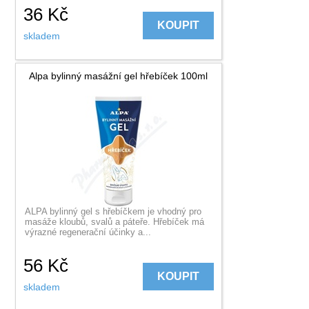
36
Kč
KOUPIT
skladem
Alpa bylinný masážní gel hřebíček 100ml
ALPA bylinný gel s hřebíčkem je vhodný pro
masáže kloubů, svalů a páteře. Hřebíček má
výrazné regenerační účinky a...
56
Kč
KOUPIT
skladem