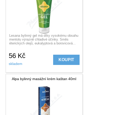
Lesana bylinný gel má díky vysokému obsahu
mentolu výrazně chladivé účinky. Směs
éterických olejů, eukalyptová a borovicová...
56
Kč
KOUPIT
skladem
Alpa bylinný masážní krém kaštan 40ml