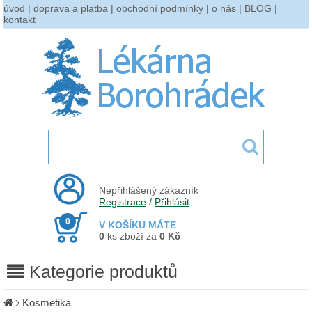
úvod
|
doprava a platba
|
obchodní podmínky
|
o nás
|
BLOG
|
kontakt
Nepřihlášený zákazník
Registrace
/
Přihlásit
0
V KOŠÍKU MÁTE
0
ks zboží za
0 Kč
Kategorie produktů
Kosmetika