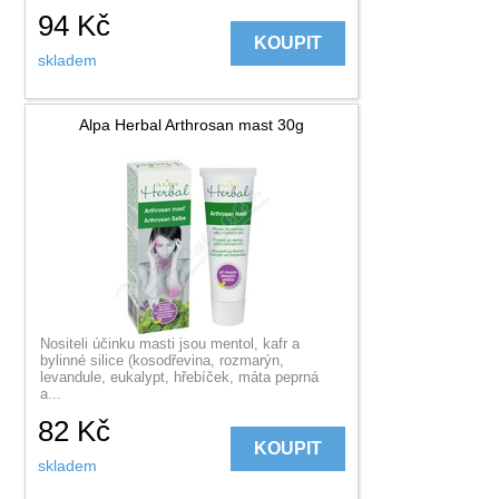
94
Kč
KOUPIT
skladem
Alpa Herbal Arthrosan mast 30g
Nositeli účinku masti jsou mentol, kafr a
bylinné silice (kosodřevina, rozmarýn,
levandule, eukalypt, hřebíček, máta peprná
a...
82
Kč
KOUPIT
skladem