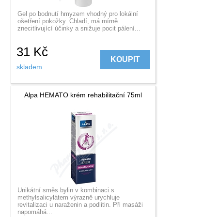
Gel po bodnutí hmyzem vhodný pro lokální
ošetření pokožky. Chladí, má mírně
znecitlivující účinky a snižuje pocit pálení...
31
Kč
KOUPIT
skladem
Alpa HEMATO krém rehabilitační 75ml
Unikátní směs bylin v kombinaci s
methylsalicylátem výrazně urychluje
revitalizaci u naraženin a podlitin. Při masáži
napomáhá...