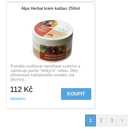
Alpa Herbal krém kaštan 250ml
Pomáhá uvolňovat namáhané svalstvo a
zamezuje pocitu "těžkých" nohou. Díky
přítomnosti kaštanového extraktu má
příznivý...
112
Kč
KOUPIT
skladem
1
2
3