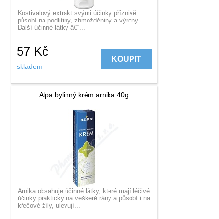
Kostivalový extrakt svými účinky příznivě
působí na podlitiny, zhmožděniny a výrony.
Další účinné látky â€“...
57
Kč
KOUPIT
skladem
Alpa bylinný krém arnika 40g
Arnika obsahuje účinné látky, které mají léčivé
účinky prakticky na veškeré rány a působí i na
křečové žíly, ulevují...