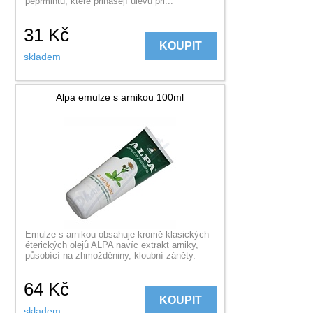
peprmintu, které přinášejí úlevu při...
31
Kč
KOUPIT
skladem
Alpa emulze s arnikou 100ml
Emulze s arnikou obsahuje kromě klasických
éterických olejů ALPA navíc extrakt arniky,
působící na zhmožděniny, kloubní záněty.
64
Kč
KOUPIT
skladem