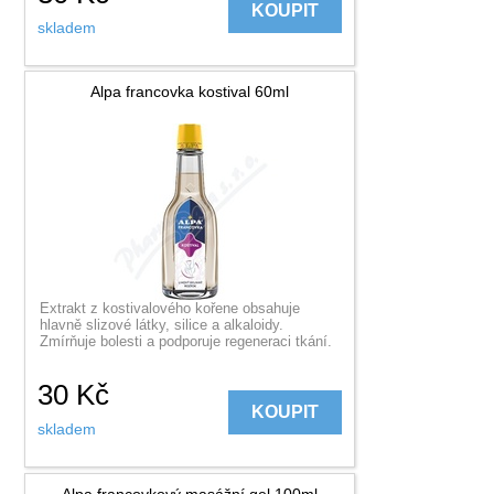
KOUPIT
skladem
Alpa francovka kostival 60ml
Extrakt z kostivalového kořene obsahuje
hlavně slizové látky, silice a alkaloidy.
Zmírňuje bolesti a podporuje regeneraci tkání.
30
Kč
KOUPIT
skladem
Alpa francovkový masážní gel 100ml