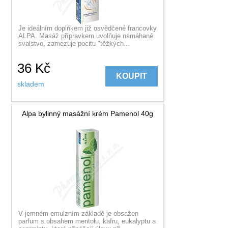
Je ideálním doplňkem již osvědčené francovky
ALPA. Masáž přípravkem uvolňuje namáhané
svalstvo, zamezuje pocitu "těžkých...
36
Kč
KOUPIT
skladem
Alpa bylinný masážní krém Pamenol 40g
V jemném emulzním základě je obsažen
parfum s obsahem mentolu, kafru, eukalyptu a