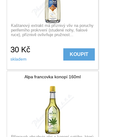
Kaštanový extrakt má příznivý vliv na poruchy
periferního prokrvení (studené nohy, fialové
ruce), příznivě ovlivňuje pružnost...
30
Kč
KOUPIT
skladem
Alpa francovka konopí 160ml
Přípravek obsahuje olej z konopí setého, který