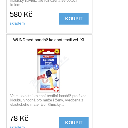
klasický návlek, ale rozložená se obtočí
kolem...
580
Kč
KOUPIT
skladem
WUNDmed bandáž kolenní textil vel. XL
Velmi kvalitní kolenní textilní bandáž pro fixaci
kloubu, vhodná pro muže i ženy, vyrobena z
elastického materiálu. Klinicky...
78
Kč
KOUPIT
skladem