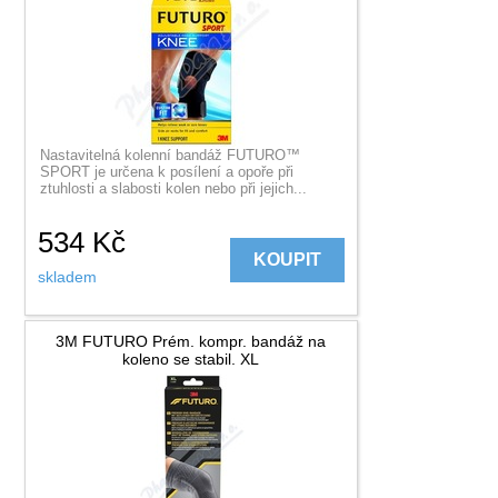
Nastavitelná kolenní bandáž FUTURO™
SPORT je určena k posílení a opoře při
ztuhlosti a slabosti kolen nebo při jejich...
534
Kč
KOUPIT
skladem
3M FUTURO Prém. kompr. bandáž na
koleno se stabil. XL