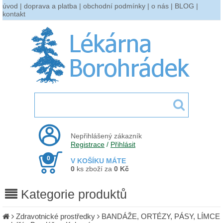
úvod
|
doprava a platba
|
obchodní podmínky
|
o nás
|
BLOG
|
kontakt
Nepřihlášený zákazník
Registrace
/
Přihlásit
0
V KOŠÍKU MÁTE
0
ks zboží za
0 Kč
Kategorie produktů
Zdravotnické prostředky
BANDÁŽE, ORTÉZY, PÁSY, LÍMCE