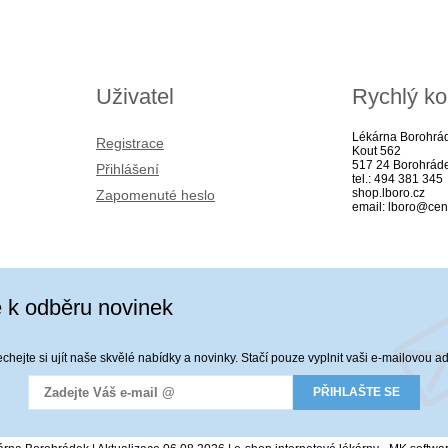
Uživatel
Rychlý ko
Lékárna Borohrá
Registrace
Kout 562
517 24 Borohrád
Přihlášení
tel.: 494 381 345
shop.lboro.cz
Zapomenuté heslo
email: lboro@cen
e k odběru novinek
hejte si ujít naše skvělé nabídky a novinky. Stačí pouze vyplnit vaši e-mailovou a