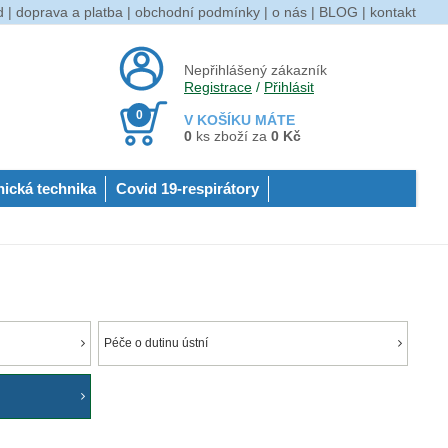
d
|
doprava a platba
|
obchodní podmínky
|
o nás
|
BLOG
|
kontakt
Nepřihlášený zákazník
Registrace
/
Přihlásit
0
V KOŠÍKU MÁTE
0
ks zboží za
0 Kč
nická technika
Covid 19-respirátory
Péče o dutinu ústní