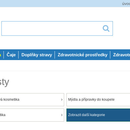
úvo
a
Čaje
Doplňky stravy
Zdravotnické prostředky
Zdravot
sty
vá kosmetika
Mýdla a přípravky do koupele
tika
Zobrazit další kategorie