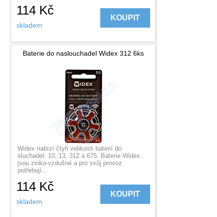
114
Kč
KOUPIT
skladem
Baterie do naslouchadel Widex 312 6ks
Widex nabízí čtyři velikosti baterií do
sluchadel: 10, 13, 312 a 675. Baterie Widex
jsou zinko-vzdušné a pro svůj provoz
potřebují...
114
Kč
KOUPIT
skladem