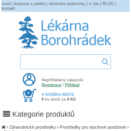
úvod
|
doprava a platba
|
obchodní podmínky
|
o nás
|
BLOG
|
kontakt
Nepřihlášený zákazník
Registrace
/
Přihlásit
0
V KOŠÍKU MÁTE
0
ks zboží za
0 Kč
Kategorie produktů
Zdravotnické prostředky
Prostředky pro sluchově postižené