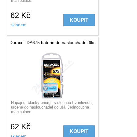
manipulace.
62
Kč
KOUPIT
skladem
Duracell DA675 baterie do naslouchadel 6ks
Napájecí články energií s dlouhou trvanlivostí,
určené do naslouchadel do uší. Jednoduchá
manipulace.
62
Kč
KOUPIT
skladem