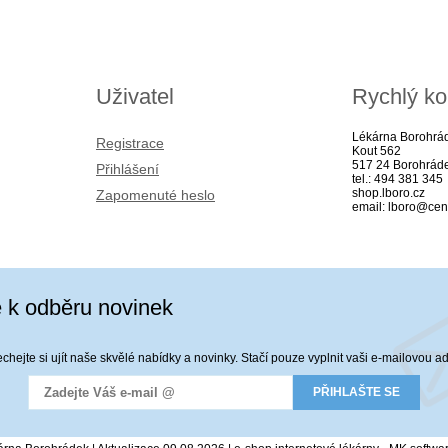
Uživatel
Rychlý ko
Lékárna Borohrá
Registrace
Kout 562
517 24 Borohrád
Přihlášení
tel.: 494 381 345
shop.lboro.cz
Zapomenuté heslo
email: lboro@cen
e k odběru novinek
hejte si ujít naše skvělé nabídky a novinky. Stačí pouze vyplnit vaši e-mailovou a