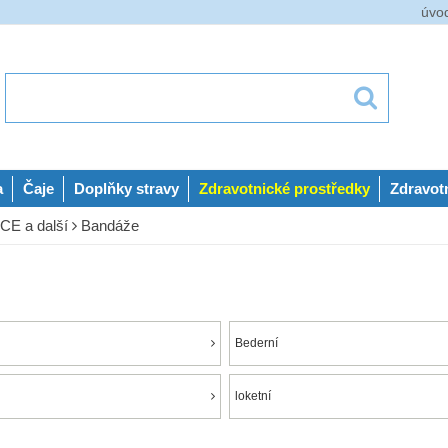
úvo
a
Čaje
Doplňky stravy
Zdravotnické prostředky
Zdravot
E a další
Bandáže
Bederní
loketní