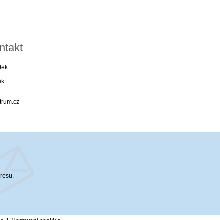
ntakt
dek
ek
trum.cz
dresu.