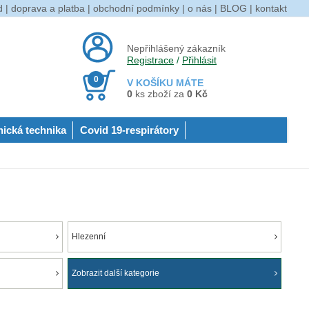
d
|
doprava a platba
|
obchodní podmínky
|
o nás
|
BLOG
|
kontakt
Nepřihlášený zákazník
Registrace
/
Přihlásit
0
V KOŠÍKU MÁTE
0
ks zboží za
0 Kč
nická technika
Covid 19-respirátory
Hlezenní
Zobrazit další kategorie