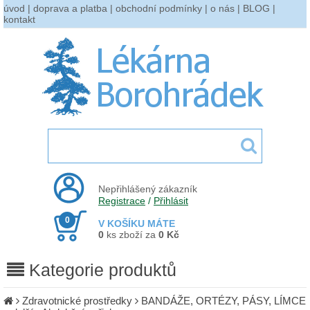
úvod
|
doprava a platba
|
obchodní podmínky
|
o nás
|
BLOG
|
kontakt
Nepřihlášený zákazník
Registrace
/
Přihlásit
0
V KOŠÍKU MÁTE
0
ks zboží za
0 Kč
Kategorie produktů
Zdravotnické prostředky
BANDÁŽE, ORTÉZY, PÁSY, LÍMCE