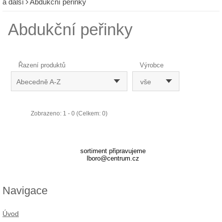
a další
Abdukční peřinky
Abdukční peřinky
Řazení produktů
Výrobce
Abecedně A-Z
vše
Zobrazeno: 1 - 0 (Celkem: 0)
sortiment připravujeme
lboro@centrum.cz
Navigace
Úvod