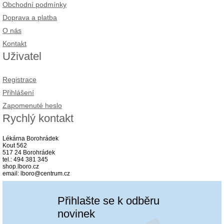
Obchodní podmínky
Doprava a platba
O nás
Kontakt
Uživatel
Registrace
Přihlášení
Zapomenuté heslo
Rychlý kontakt
Lékárna Borohrádek
Kout 562
517 24 Borohrádek
tel.: 494 381 345
shop.lboro.cz
email: lboro@centrum.cz
Přihlašte se k odběru
novinek