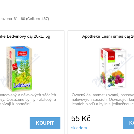
razeno: 61 - 80 (Celkem: 467)
ke Ledvinový čaj 20x1. 5g
Apotheke Lesní směs čaj 
 porcovaný v nálevových sáčcích.
Ovocný čaj aromatizovaný, porcov
vy. Obsažené byliny - zlatobýl a
nálevových sáčcích. Osvěžující k
spívají k normální...
lesních plodů a bylin s jedinečnou ch
55
Kč
KOUPIT
K
skladem