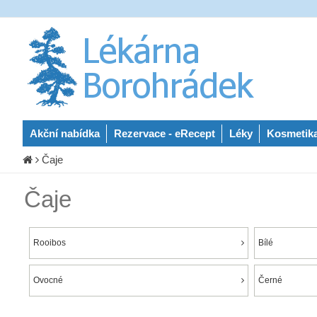
Akční nabídka
Rezervace - eRecept
Léky
Kosmetik
Čaje
Čaje
Rooibos
Bílé
Ovocné
Černé