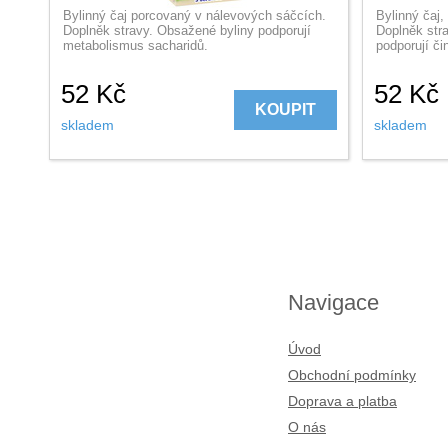
Bylinný čaj porcovaný v nálevových sáčcích.
Bylinný čaj
Doplněk stravy. Obsažené byliny podporují
Doplněk str
metabolismus sacharidů.
podporují či
52
Kč
52
Kč
KOUPIT
skladem
skladem
Navigace
Úvod
Obchodní podmínky
Doprava a platba
O nás