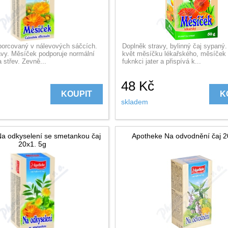
 porcovaný v nálevových sáčcích.
Doplněk stravy, bylinný čaj sypaný
avy. Měsíček podporuje normální
květ měsíčku lékařského, měsíček 
a střev. Zevně...
fuknkci jater a přispívá k...
48
Kč
KOUPIT
K
skladem
a odkyselení se smetankou čaj
Apotheke Na odvodnění čaj 2
20x1. 5g