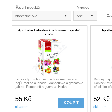
Řazení produktů
Výrobce
Abecedně A-Z
vše
Zob
Apotheke Lahodný košík směs čajů 4v1
Apothe
20x2g
Směs čtyř druhů ovocných aromatizovaných
Bylinný čaj
čajů: Malina a jahoda, Mandarinka a granátové
Doplněk stra
jablko, Pomeranč a guarana, Horká...
přeslička při
55
Kč
52
Kč
KOUPIT
skladem
skladem