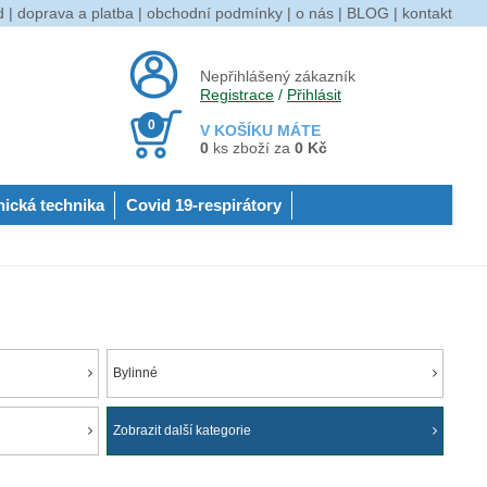
d
|
doprava a platba
|
obchodní podmínky
|
o nás
|
BLOG
|
kontakt
Nepřihlášený zákazník
Registrace
/
Přihlásit
0
V KOŠÍKU MÁTE
0
ks zboží za
0 Kč
nická technika
Covid 19-respirátory
Bylinné
Zobrazit další kategorie