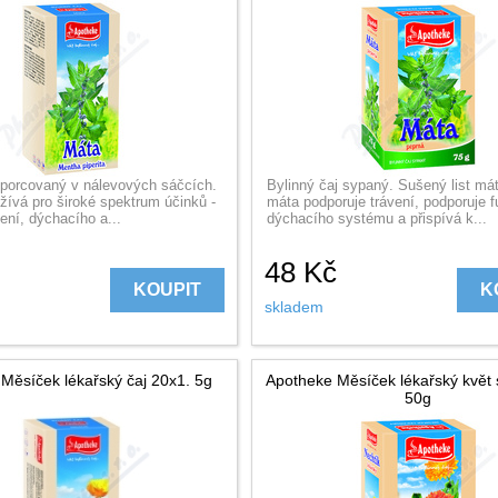
, porcovaný v nálevových sáčcích.
Bylinný čaj sypaný. Sušený list mát
žívá pro široké spektrum účinků -
máta podporuje trávení, podporuje f
ení, dýchacího a...
dýchacího systému a přispívá k...
48
Kč
KOUPIT
K
skladem
Měsíček lékařský čaj 20x1. 5g
Apotheke Měsíček lékařský květ 
50g