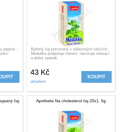
y peprné -
Bylinný čaj porcovaný v nálevových sáčcích.
unkci
Meduňka podporuje trávení, navozuje relaxaci
a dobrý spánek.
43
Kč
OUPIT
KOUPIT
skladem
sypaný čaj
Apotheke Na cholesterol čaj 20x1. 5g