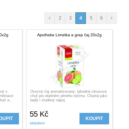
2
3
4
5
6
20x2g
Apotheke Limetka a grep čaj 20x2g
aný v
Ovocný čaj aromatizovaný, lahodná citrusová
ombinace
chuť pro doplnění pitného režimu. Chutná jako
utí a...
teplý i studený nápoj.
55
Kč
OUPIT
KOUPIT
skladem