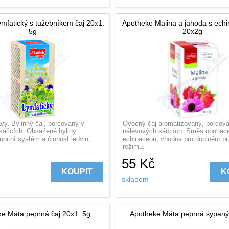
mfatický s tužebníkem čaj 20x1.
Apotheke Malina a jahoda s echi
5g
20x2g
vy. Bylinný čaj, porcovaný v
Ovocný čaj aromatizovaný, porcov
sáčcích. Obsažené byliny
nálevových sáčcích. Směs obohac
unitní systém a činnost ledvin,...
echinaceou, vhodná pro doplnění pi
režimu.
55
Kč
KOUPIT
K
skladem
e Máta peprná čaj 20x1. 5g
Apotheke Máta peprná sypaný