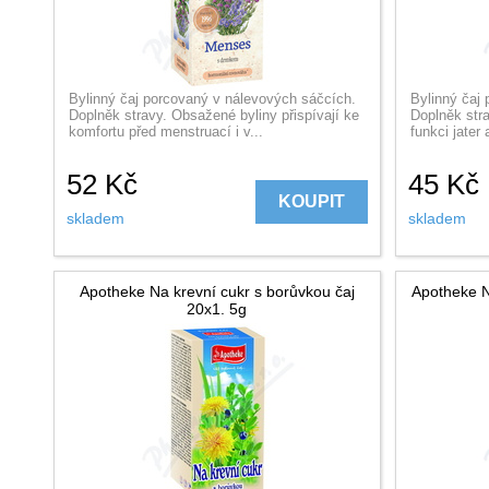
Bylinný čaj porcovaný v nálevových sáčcích.
Bylinný čaj
Doplněk stravy. Obsažené byliny přispívají ke
Doplněk str
komfortu před menstruací i v...
funkci jater 
52
Kč
45
Kč
KOUPIT
skladem
skladem
Apotheke Na krevní cukr s borůvkou čaj
Apotheke N
20x1. 5g