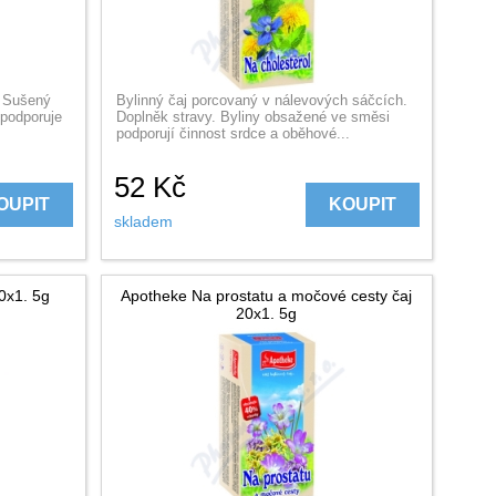
. Sušený
Bylinný čaj porcovaný v nálevových sáčcích.
podporuje
Doplněk stravy. Byliny obsažené ve směsi
podporují činnost srdce a oběhové...
52
Kč
OUPIT
KOUPIT
skladem
0x1. 5g
Apotheke Na prostatu a močové cesty čaj
20x1. 5g