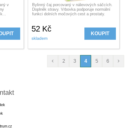
aný v
Bylinný čaj porcovaný v nálevových sáčcích.
iny
Doplněk stravy. Vrbovka podporuje normální
k...
funkci dolních močových cest a prostaty.
52
Kč
OUPIT
KOUPIT
skladem
2
3
4
5
6
ntakt
dek
ek
trum.cz