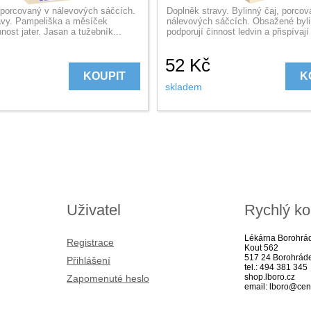
, porcovaný v nálevových sáčcích.
Doplněk stravy. Bylinný čaj, porcov
avy. Pampeliška a měsíček
nálevových sáčcích. Obsažené byl
nnost jater. Jasan a tužebník...
podporují činnost ledvin a přispívají 
52
Kč
KOUPIT
K
skladem
Uživatel
Rychlý ko
Lékárna Borohrá
Registrace
Kout 562
517 24 Borohrád
Přihlášení
tel.: 494 381 345
shop.lboro.cz
Zapomenuté heslo
email: lboro@cen