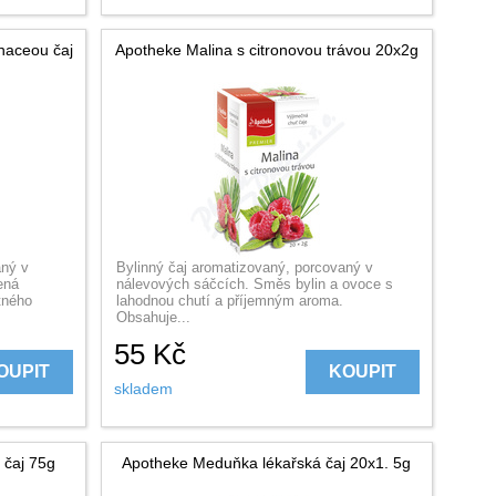
naceou čaj
Apotheke Malina s citronovou trávou 20x2g
aný v
Bylinný čaj aromatizovaný, porcovaný v
ená
nálevových sáčcích. Směs bylin a ovoce s
tného
lahodnou chutí a příjemným aroma.
Obsahuje...
55
Kč
OUPIT
KOUPIT
skladem
 čaj 75g
Apotheke Meduňka lékařská čaj 20x1. 5g