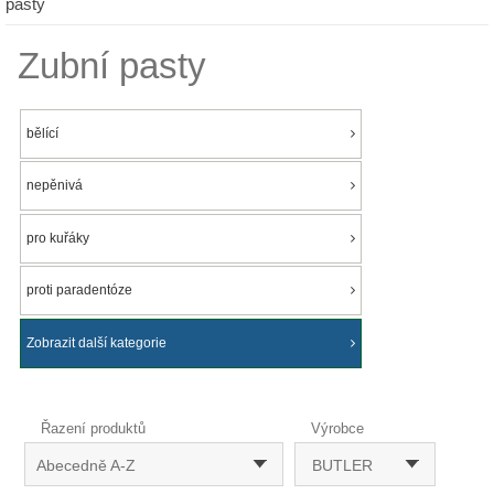
pasty
Zubní pasty
bělící
nepěnivá
pro kuřáky
proti paradentóze
Zobrazit další kategorie
Řazení produktů
Výrobce
Abecedně A-Z
BUTLER