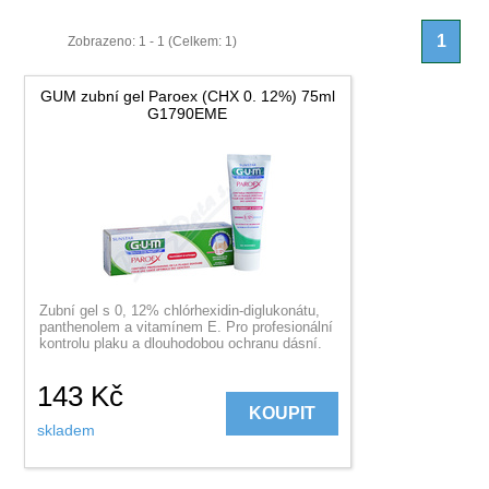
1
Zobrazeno: 1 - 1 (Celkem: 1)
GUM zubní gel Paroex (CHX 0. 12%) 75ml
G1790EME
Zubní gel s 0, 12% chlórhexidin-diglukonátu,
panthenolem a vitamínem E. Pro profesionální
kontrolu plaku a dlouhodobou ochranu dásní.
143
Kč
KOUPIT
skladem