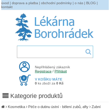
úvod
|
doprava a platba
|
obchodní podmínky
|
o nás
|
BLOG
|
kontakt
Nepřihlášený zákazník
Registrace
/
Přihlásit
0
V KOŠÍKU MÁTE
0
ks zboží za
0 Kč
Kategorie produktů
Kosmetika
Péče o dutinu ústní - bělení zubů, afty
Zubní